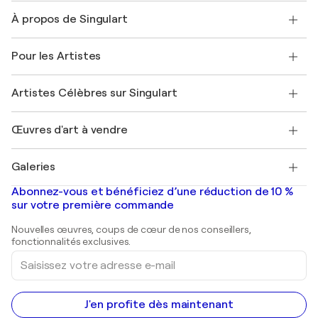
Nous contacter
À propos de Singulart
Expédition
Politique de retour
A propos de nous
Témoignages de clients
Pour les Artistes
FAQ
Offrir une carte cadeau
Sociétés affiliées
Rejoignez notre programme commercial
Rejoindre Singulart en tant qu'artiste
Nos artistes
Mon compte
Artistes Célèbres sur Singulart
Se connecter en tant qu'Artiste
Magazine Singulart
Protection acheteur
Emplois
+33 1 76 44 06 42
Henri Matisse
Découvrez une sélection d'art original
Œuvres d'art à vendre
Marc Chagall
Pablo Picasso
Tableaux à vendre
Salvador Dalí
Galeries
Tableaux abstraits à vendre
Banksy
Peintures à l'huile
Mr. Brainwash
Galeries d'art en France
Abonnez-vous et bénéficiez d’une réduction de 10 %
Peintures de paysage
Shepard Fairey
Galeries d'art en Belgique
sur votre première commande
Estampes
Sculptures
Nouvelles œuvres, coups de cœur de nos conseillers,
Peintures acryliques
fonctionnalités exclusives.
Saisissez
votre
adresse
e-
mail
J'en profite dès maintenant