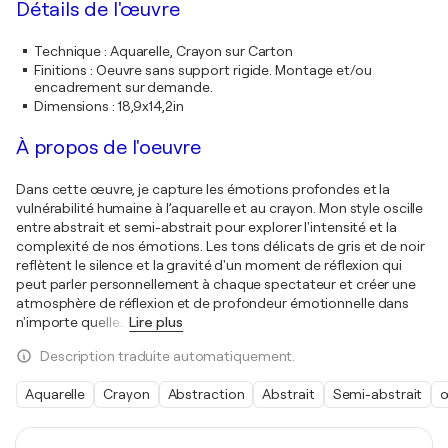
Détails de l'œuvre
Technique
:
Aquarelle, Crayon sur Carton
Finitions
:
Oeuvre sans support rigide. Montage et/ou
encadrement sur demande.
Dimensions
:
18,9x14,2in
À propos de l'oeuvre
Dans cette œuvre, je capture les émotions profondes et la
vulnérabilité humaine à l’aquarelle et au crayon. Mon style oscille
entre abstrait et semi-abstrait pour explorer l'intensité et la
complexité de nos émotions. Les tons délicats de gris et de noir
reflètent le silence et la gravité d'un moment de réflexion qui
peut parler personnellement à chaque spectateur et créer une
atmosphère de réflexion et de profondeur émotionnelle dans
n'importe quelle
…
Lire plus
Description traduite automatiquement.
Aquarelle
Crayon
Abstraction
Abstrait
Semi-abstrait
œ