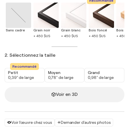
Recommandé
Sans cadre
Grain noir
Grain blanc
Bois foncé
Bois cla
+ 450 $US
+ 450 $US
+ 450 $US
+ 450 
2. Sélectionnez la taille
Recommandé
Petit
Moyen
Grand
0,39" de large
0,78" de large
0,98" de large
Voir en 3D
Voir l'œuvre chez vous
Demander d'autres photos