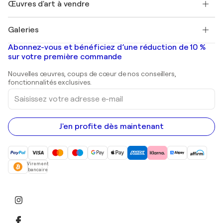
Découvrez une sélection d'art original
Œuvres d'art à vendre
Marc Chagall
Pablo Picasso
Tableaux à vendre
Salvador Dalí
Galeries
Tableaux abstraits à vendre
Banksy
Peintures à l'huile
Mr. Brainwash
Galeries d'art en France
Abonnez-vous et bénéficiez d’une réduction de 10 %
Peintures de paysage
Shepard Fairey
Galeries d'art en Belgique
sur votre première commande
Estampes
Sculptures
Nouvelles œuvres, coups de cœur de nos conseillers,
Peintures acryliques
fonctionnalités exclusives.
Saisissez
votre
adresse
e-
mail
J'en profite dès maintenant
Virement
bancaire