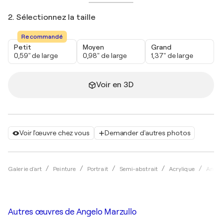
2. Sélectionnez la taille
Recommandé
Petit
Moyen
Grand
0,59" de large
0,98" de large
1,37" de large
Voir en 3D
Voir l'œuvre chez vous
Demander d'autres photos
Galerie d'art
Peinture
Portrait
Semi-abstrait
Acrylique
Angel
Autres œuvres de
Angelo Marzullo