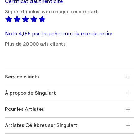
Certificat d'authenticité
Signé et inclus avec chaque œuvre d'art
Noté 4,9/5 par les acheteurs du monde entier
Plus de 20 000 avis clients
Service clients
Nous contacter
À propos de Singulart
Expédition
Politique de retour
A propos de nous
Témoignages de clients
Pour les Artistes
FAQ
Offrir une carte cadeau
Sociétés affiliées
Rejoignez notre programme commercial
Rejoindre Singulart en tant qu'artiste
Nos artistes
Mon compte
Artistes Célèbres sur Singulart
Se connecter en tant qu'Artiste
Magazine Singulart
Protection acheteur
Emplois
+33 1 76 44 06 42
Henri Matisse