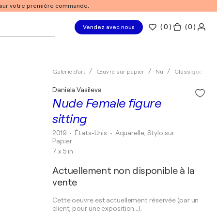
% sur votre première commande.
(
0
)
( 0 )
Vendez avec nous
Galerie d'art
Œuvre sur papier
Nu
Classique
A
Daniela Vasileva
Nude Female figure
sitting
2019
• États-Unis
•
Aquarelle, Stylo sur
Papier
7 x 5 in
Actuellement non disponible à la
vente
Cette oeuvre est actuellement réservée (par un
client, pour une exposition...).