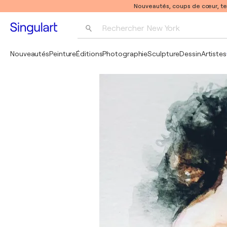
Nouveautés, coups de cœur, t
Rechercher 
New York
Photographie
Nouveautés
Peinture
Éditions
Photographie
Sculpture
Dessin
Artistes
Pop Art
Pablo Picasso