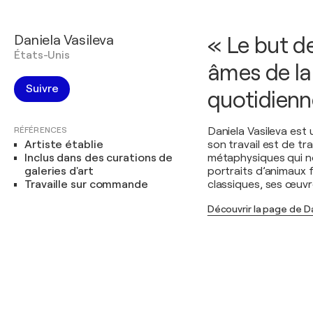
Daniela Vasileva
« Le but de
États-Unis
âmes de la 
Suivre
quotidienn
RÉFÉRENCES
Daniela Vasileva est u
Artiste établie
son travail est de tr
Inclus dans des curations de
métaphysiques qui no
galeries d'art
portraits d’animaux f
Travaille sur commande
classiques, ses œuvr
Découvrir la page de Da