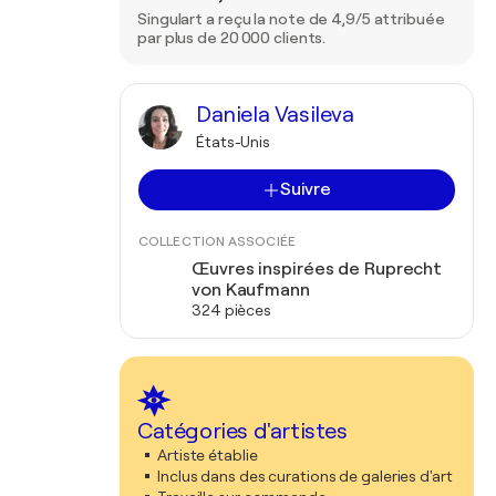
Singulart a reçu la note de 4,9/5 attribuée
par plus de 20 000 clients.
Daniela Vasileva
États-Unis
Suivre
COLLECTION ASSOCIÉE
Œuvres inspirées de Ruprecht
von Kaufmann
324 pièces
Catégories d'artistes
Artiste établie
Inclus dans des curations de galeries d'art