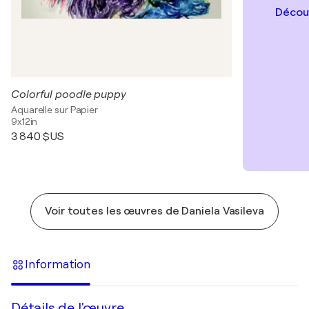
Découv
Colorful poodle puppy
Aquarelle sur Papier
9x12in
3 840 $US
Voir toutes les œuvres de Daniela Vasileva
Information
Détails de l'œuvre