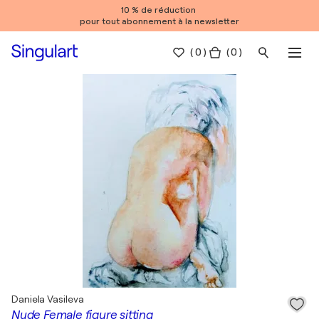
10 % de réduction
pour tout abonnement à la newsletter
(
0
)
( 0 )
Daniela Vasileva
Nude Female figure sitting