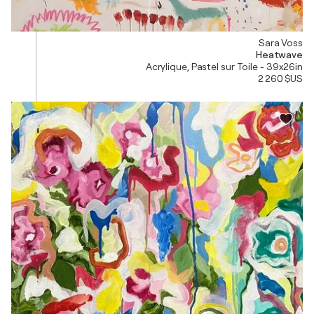
Sara Voss
Heatwave
Acrylique, Pastel sur Toile - 39x26in
2 260 $US