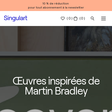
10 % de réduction
pour tout abonnement à la newsletter
(
0
)
( 0 )
Œuvres inspirées de
Martin Bradley