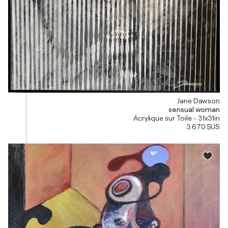
Jane Dawson
sensual woman
Acrylique sur Toile - 31x31in
3 670 $US