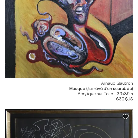
Arnaud Gautron
Masque (J'ai rêvé d'un scarabée)
Acrylique sur Toile - 39x39in
1 630 $US