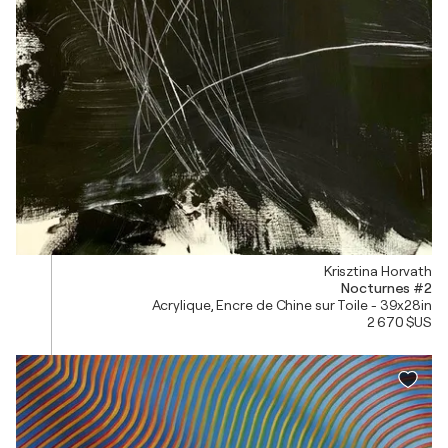
Krisztina Horvath
Nocturnes #2
Acrylique, Encre de Chine sur Toile - 39x28in
2 670 $US