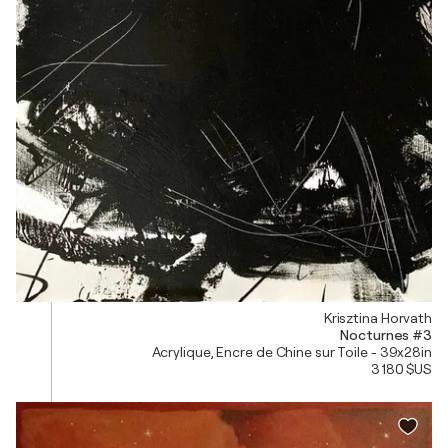
Krisztina Horvath
Nocturnes #3
Acrylique, Encre de Chine sur Toile - 39x28in
3 180 $US