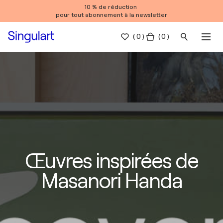
10 % de réduction
pour tout abonnement à la newsletter
(
0
)
( 0 )
Œuvres inspirées de
Masanori Handa