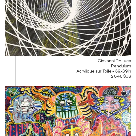
Giovanni De Luca
Pendulum
Acrylique sur Toile - 39x39in
2 840 $US