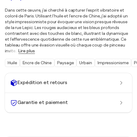
Dans cette œuvre, j'ai cherché à capturer l'esprit vibratoire et
coloré de Paris. Utilisant l'huile et l'encre de Chine, j'ai adopté un
style impressionniste pour évoquer une vision presque rêveuse
de la rue Lepic. Les rouges audacieux et les bleus profonds
contrastent avec des touches de blanc, illustrant la dynamique
et l'effervescence quotidienne de cette rue emblématique. Ce
tableau offre une évasion visuelle où chaque coup de pinceau
invite
…
Lire plus
Huile
Encre de Chine
Paysage
Urbain
Impressionisme
P
Expédition et retours
Garantie et paiement