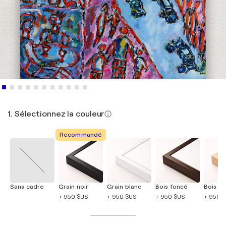
1. Sélectionnez la couleur
Recommandé
Sans cadre
Grain noir
Grain blanc
Bois foncé
Bois cla
+ 950 $US
+ 950 $US
+ 950 $US
+ 950 