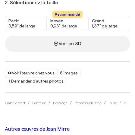
2. Sélectionnez la taille
Recommandé
Petit
Moyen
Grand
0,59" de large
0,98" de large
1,37" de large
Voir en 3D
Voir l'œuvre chez vous
8 images
Demander d'autres photos
Galerie d'art
Peinture
Paysage
Impressionisme
Huile
Jean M
Autres œuvres de
Jean Mirre