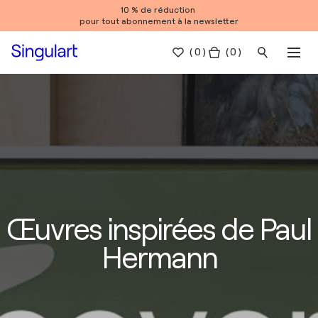
10 % de réduction
pour tout abonnement à la newsletter
(
0
)
( 0 )
Œuvres inspirées de Paul
Hermann