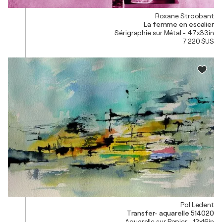
Roxane Stroobant
La femme en escalier
Sérigraphie sur Métal - 47x33in
7 220 $US
Pol Ledent
Transfer- aquarelle 514020
Aquarelle sur Papier - 12x16in