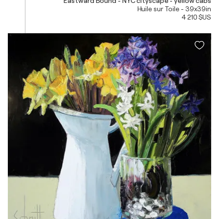
Eastward Bound - NYC cityscape - yellow cabs
Huile sur Toile - 39x39in
4 210 $US