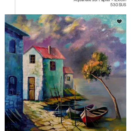
530 $US