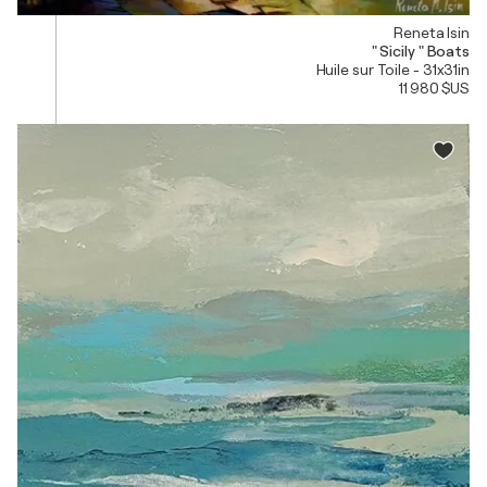
Reneta Isin
" Sicily " Boats
Huile sur Toile - 31x31in
11 980 $US