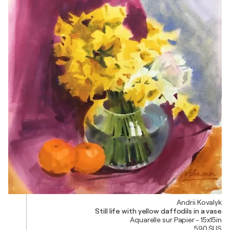
Andrii Kovalyk
Still life with yellow daffodils in a vase
Aquarelle sur Papier - 15x15in
590 $US