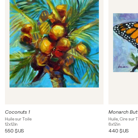
Coconuts 1
Monarch Butt
Huile sur Toile
Huile, Cire sur T
12x12in
8x12in
550 $US
440 $US