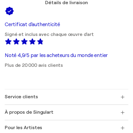
Détails de livraison
Certificat d'authenticité
Signé et inclus avec chaque œuvre d'art
Noté 4,9/5 par les acheteurs du monde entier
Plus de 20 000 avis clients
Service clients
Nous contacter
À propos de Singulart
Expédition
Politique de retour
A propos de nous
Témoignages de clients
Pour les Artistes
FAQ
Offrir une carte cadeau