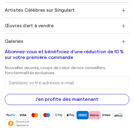
Sociétés affiliées
Rejoignez notre programme commercial
Rejoindre Singulart en tant qu'artiste
Nos artistes
Mon compte
Artistes Célèbres sur Singulart
Se connecter en tant qu'Artiste
Magazine Singulart
Protection acheteur
Emplois
+33 1 76 44 06 42
Henri Matisse
Découvrez une sélection d'art original
Œuvres d'art à vendre
Marc Chagall
Pablo Picasso
Tableaux à vendre
Salvador Dalí
Galeries
Tableaux abstraits à vendre
Banksy
Peintures à l'huile
Mr. Brainwash
Galeries d'art en France
Abonnez-vous et bénéficiez d’une réduction de 10 %
Peintures de paysage
Shepard Fairey
Galeries d'art en Belgique
sur votre première commande
Estampes
Sculptures
Nouvelles œuvres, coups de cœur de nos conseillers,
Peintures acryliques
fonctionnalités exclusives.
Saisissez
votre
adresse
e-
mail
J'en profite dès maintenant
Virement
bancaire