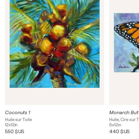
Coconuts 1
Monarch Butt
Huile sur Toile
Huile, Cire sur T
12x12in
8x12in
550 $US
440 $US