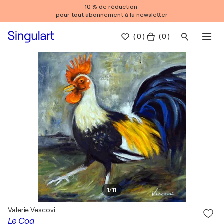
10 % de réduction
pour tout abonnement à la newsletter
(
0
)
( 0 )
1
/
11
Valerie Vescovi
Le Coq