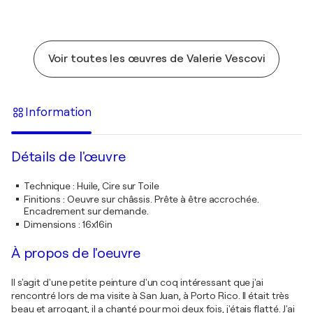
Voir toutes les œuvres de Valerie Vescovi
Information
Détails de l'œuvre
Technique
:
Huile, Cire sur Toile
Finitions
:
Oeuvre sur châssis. Prête à être accrochée.
Encadrement sur demande.
Dimensions
:
16x16in
À propos de l'oeuvre
Il s'agit d'une petite peinture d'un coq intéressant que j'ai
rencontré lors de ma visite à San Juan, à Porto Rico. Il était très
beau et arrogant, il a chanté pour moi deux fois, j'étais flatté. J'ai