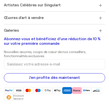
Rejoindre Singulart en tant qu'artiste
Nos artistes
Mon compte
Artistes Célèbres sur Singulart
Se connecter en tant qu'Artiste
Magazine Singulart
Protection acheteur
Emplois
+33 1 76 44 06 42
Henri Matisse
Découvrez une sélection d'art original
Œuvres d'art à vendre
Marc Chagall
Pablo Picasso
Tableaux à vendre
Salvador Dalí
Galeries
Tableaux abstraits à vendre
Banksy
Peintures à l'huile
Mr. Brainwash
Galeries d'art en France
Abonnez-vous et bénéficiez d’une réduction de 10 %
Peintures de paysage
Shepard Fairey
Galeries d'art en Belgique
sur votre première commande
Estampes
Sculptures
Nouvelles œuvres, coups de cœur de nos conseillers,
Peintures acryliques
fonctionnalités exclusives.
Saisissez
votre
adresse
e-
mail
J'en profite dès maintenant
Virement
bancaire