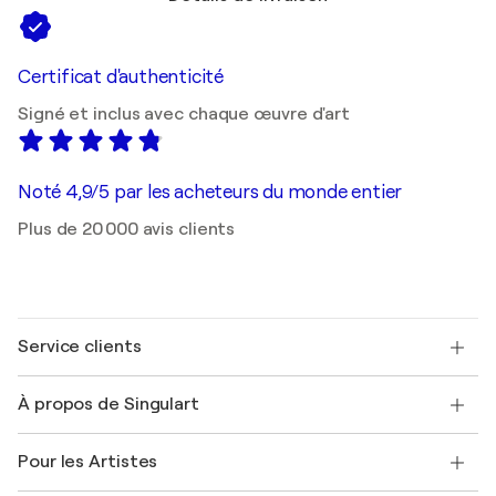
Certificat d'authenticité
Signé et inclus avec chaque œuvre d'art
Noté 4,9/5 par les acheteurs du monde entier
Plus de 20 000 avis clients
Service clients
Nous contacter
À propos de Singulart
Expédition
Politique de retour
A propos de nous
Témoignages de clients
Pour les Artistes
FAQ
Offrir une carte cadeau
Sociétés affiliées
Rejoignez notre programme commercial