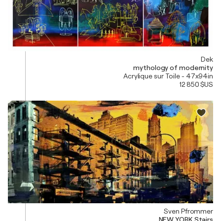
Dek
mythology of modernity
Acrylique sur Toile - 47x94in
12 850 $US
Sven Pfrommer
NEW YORK Stairs