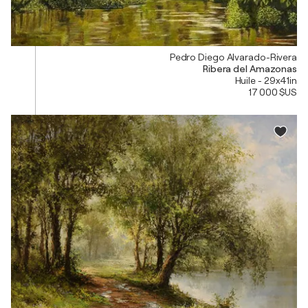
Pedro Diego Alvarado-Rivera
Ribera del Amazonas
Huile - 29x41in
17 000 $US