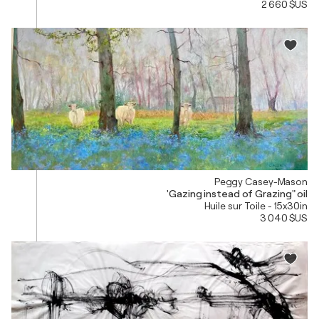
2 660 $US
Peggy Casey-Mason
'Gazing instead of Grazing" oil
Huile sur Toile - 15x30in
3 040 $US