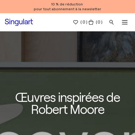
10 % de réduction
pour tout abonnement à la newsletter
(
0
)
( 0 )
Œuvres inspirées de
Robert Moore