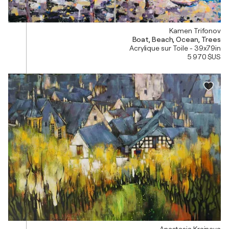
Kamen Trifonov
Boat, Beach, Ocean, Trees
Acrylique sur Toile - 39x79in
5 970 $US