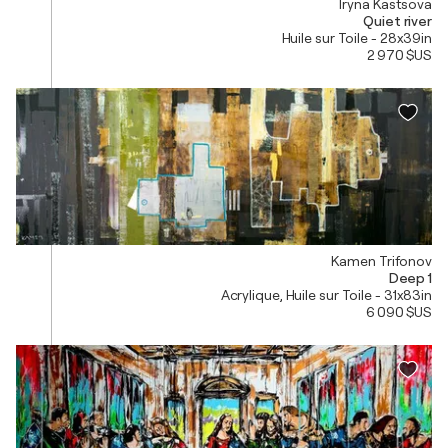
Iryna Kastsova
Quiet river
Huile sur Toile - 28x39in
2 970 $US
Kamen Trifonov
Deep 1
Acrylique, Huile sur Toile - 31x83in
6 090 $US