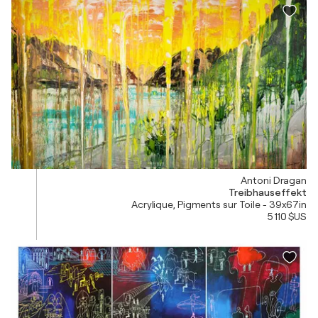
Antoni Dragan
Treibhauseffekt
Acrylique, Pigments sur Toile - 39x67in
5 110 $US