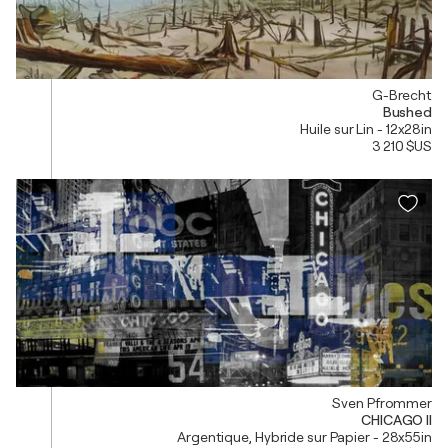
G-Brecht
Bushed
Huile sur Lin - 12x28in
3 210 $US
Sven Pfrommer
CHICAGO II
Argentique, Hybride sur Papier - 28x55in