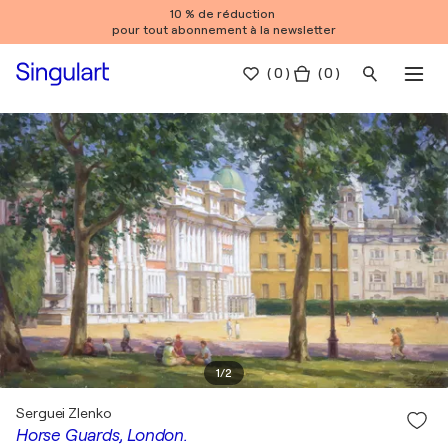
10 % de réduction
pour tout abonnement à la newsletter
(
0
)
( 0 )
1
/
2
Serguei Zlenko
Horse Guards, London.