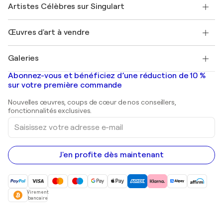
Nos artistes
Mon compte
Artistes Célèbres sur Singulart
Se connecter en tant qu'Artiste
Magazine Singulart
Protection acheteur
Emplois
+33 1 76 44 06 42
Henri Matisse
Découvrez une sélection d'art original
Œuvres d'art à vendre
Marc Chagall
Pablo Picasso
Tableaux à vendre
Salvador Dalí
Galeries
Tableaux abstraits à vendre
Banksy
Peintures à l'huile
Mr. Brainwash
Galeries d'art en France
Abonnez-vous et bénéficiez d’une réduction de 10 %
Peintures de paysage
Shepard Fairey
Galeries d'art en Belgique
sur votre première commande
Estampes
Sculptures
Nouvelles œuvres, coups de cœur de nos conseillers,
Peintures acryliques
fonctionnalités exclusives.
Saisissez
votre
adresse
e-
mail
J'en profite dès maintenant
Virement
bancaire