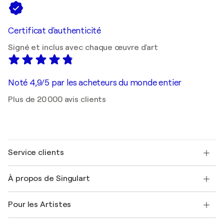
Certificat d'authenticité
Signé et inclus avec chaque œuvre d'art
Noté 4,9/5 par les acheteurs du monde entier
Plus de 20 000 avis clients
Service clients
Nous contacter
À propos de Singulart
Expédition
Politique de retour
A propos de nous
Témoignages de clients
Pour les Artistes
FAQ
Offrir une carte cadeau
Sociétés affiliées
Rejoignez notre programme commercial
Rejoindre Singulart en tant qu'artiste