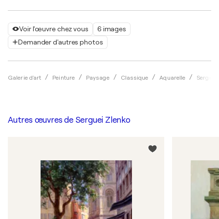
Voir l'œuvre chez vous
6 images
Demander d'autres photos
Galerie d'art
Peinture
Paysage
Classique
Aquarelle
Serguei
Autres œuvres de
Serguei Zlenko