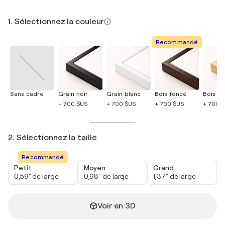
1. Sélectionnez la couleur
Recommandé
Sans cadre
Grain noir
Grain blanc
Bois foncé
Bois cla
+ 700 $US
+ 700 $US
+ 700 $US
+ 700 
2. Sélectionnez la taille
Recommandé
Petit
Moyen
Grand
0,59" de large
0,98" de large
1,37" de large
Voir en 3D