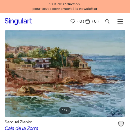
10 % de réduction
pour tout abonnement à la newsletter
(
0
)
( 0 )
1
/
7
Serguei Zlenko
Cala de la Zorra