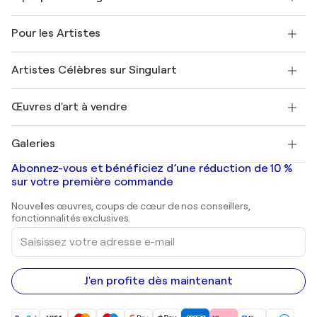
Politique de retour
A propos de nous
Témoignages de clients
Pour les Artistes
FAQ
Offrir une carte cadeau
Sociétés affiliées
Rejoignez notre programme commercial
Rejoindre Singulart en tant qu'artiste
Nos artistes
Mon compte
Artistes Célèbres sur Singulart
Se connecter en tant qu'Artiste
Magazine Singulart
Protection acheteur
Emplois
+33 1 76 44 06 42
Henri Matisse
Découvrez une sélection d'art original
Œuvres d'art à vendre
Marc Chagall
Pablo Picasso
Tableaux à vendre
Salvador Dalí
Galeries
Tableaux abstraits à vendre
Banksy
Peintures à l'huile
Mr. Brainwash
Galeries d'art en France
Abonnez-vous et bénéficiez d’une réduction de 10 %
Peintures de paysage
Shepard Fairey
Galeries d'art en Belgique
sur votre première commande
Estampes
Sculptures
Nouvelles œuvres, coups de cœur de nos conseillers,
Peintures acryliques
fonctionnalités exclusives.
Saisissez
votre
adresse
e-
mail
J'en profite dès maintenant