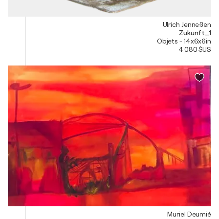
Ulrich Jenneßen
Zukunft_1
Objets - 14x6x6in
4 080 $US
Muriel Deumié