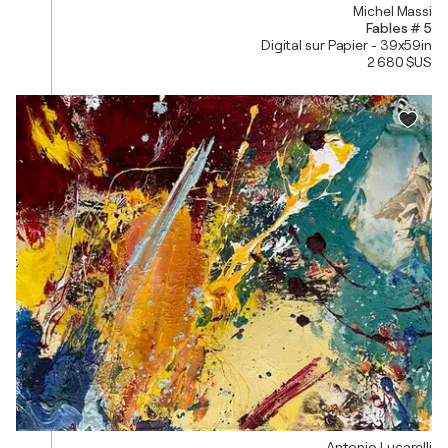
Michel Massi
Fables # 5
Digital sur Papier - 39x59in
2 680 $US
Antonio Lucarelli