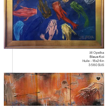
Jill Opelka
Blaue Koi
Huile - 18x24in
3 580 $US