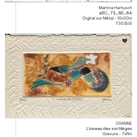
Martina Hartusch
aSC_73_80_84
Digital sur Métal - 10x30in
730 $US
OSANNE
L'oiseau des sortilèges
Gravure - 7x11in