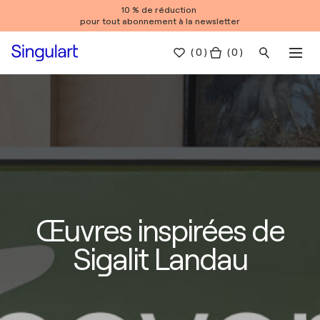
10 % de réduction
pour tout abonnement à la newsletter
(
0
)
( 0 )
Œuvres inspirées de
Sigalit Landau