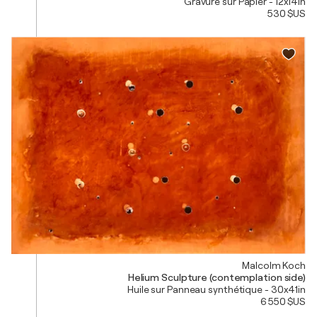
Gravure sur Papier - 12x14in
530 $US
Malcolm Koch
Helium Sculpture (contemplation side)
Huile sur Panneau synthétique - 30x41in
6 550 $US