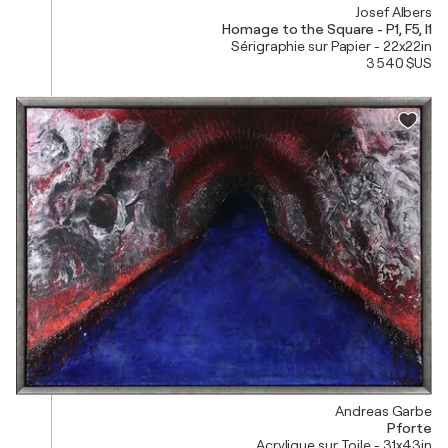
Josef Albers
Homage to the Square - P1, F5, I1
Sérigraphie sur Papier - 22x22in
3 540 $US
Andreas Garbe
Pforte
Acrylique sur Toile - 31x43in