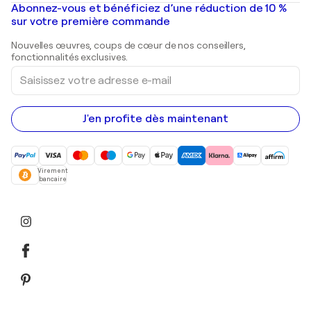
Mr. Brainwash
Galeries d'art en France
Abonnez-vous et bénéficiez d’une réduction de 10 %
Peintures de paysage
Shepard Fairey
Galeries d'art en Belgique
sur votre première commande
Estampes
Sculptures
Nouvelles œuvres, coups de cœur de nos conseillers,
Peintures acryliques
fonctionnalités exclusives.
Saisissez
votre
adresse
e-
mail
J'en profite dès maintenant
Virement
bancaire