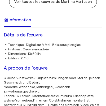
Voir toutes les œuvres de Martina Hartusch
Information
Détails de l'œuvre
Technique
:
Digital sur Métal , Bois sous plexiglas
Finitions
:
Oeuvre encadrée
Dimensions
:
10x30,1in
Edition
:
2 / 10
À propos de l'oeuvre
3 kleine Kunstwerke / Objekte zum Hängen oder Stellen- je nach
Geschmack und Bedarf,
moderne Wanddeko, Mitbringsel, Geschenk,
Einweihungsgeschenk ...
Technik: 6-Farben-Direktdruck auf Aluminium-Dibondplatte,
welche "schwebend" in einem Objektrahmen montiert ist;
besteht aus 3 Einzelbildern, - Größe des einzelnen Bildes: 25,5 x