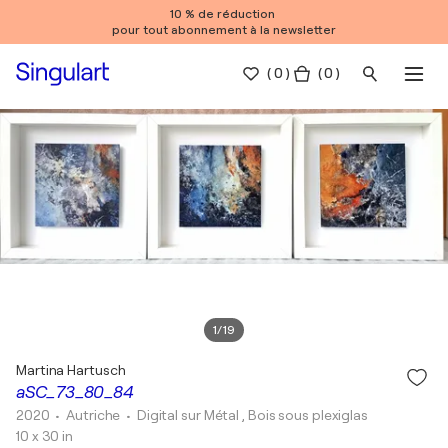
10 % de réduction
pour tout abonnement à la newsletter
(
0
)
( 0 )
1
/
19
Martina Hartusch
aSC_73_80_84
2020
• Autriche
•
Digital sur Métal , Bois sous plexiglas
10 x 30 in