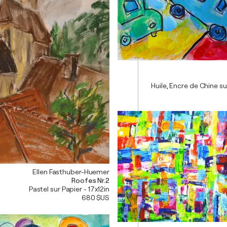
Huile, Encre de Chine su
Ellen Fasthuber-Huemer
Roofes Nr.2
Pastel sur Papier - 17x12in
680 $US