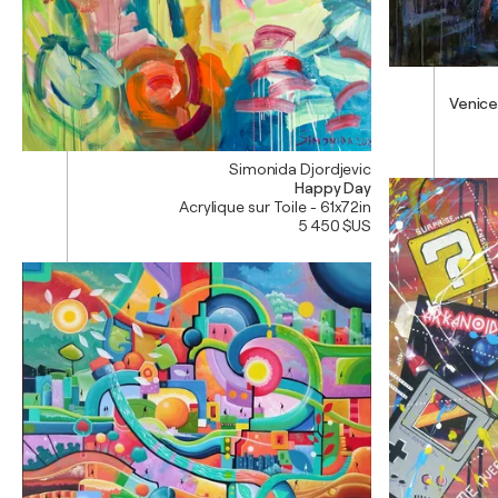
Venice
Simonida Djordjevic
Happy Day
Acrylique sur Toile - 61x72in
5 450 $US