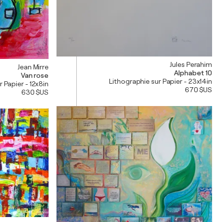
Jules Perahim
Jean Mirre
Alphabet 10
Van rose
Lithographie sur Papier - 23x14in
r Papier - 12x8in
670 $US
630 $US