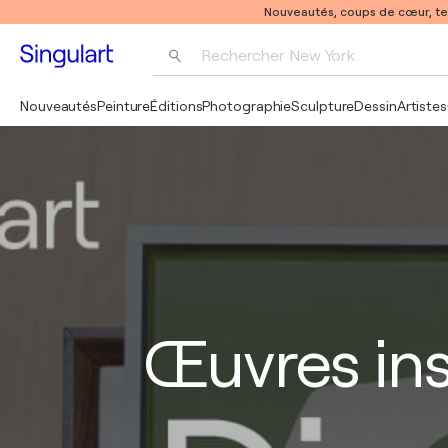
Nouveautés, coups de cœur, t
Rechercher 
New York
Photographie
Nouveautés
Peinture
Éditions
Photographie
Sculpture
Dessin
Artistes
Pop Art
Pablo Picasso
Œuvres in