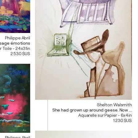
Philippe Abril
sage émotions
r Toile - 24x31in
2 530 $US
Shelton Walsmith
She had grown up around geese. Now the p
Aquarelle sur Papier - 6x4in
1 230 $US
Philippe Abril