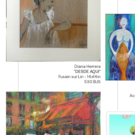
Diana Herrera
"DESDE AQUI"
Fusain sur Lin - 14x14in
530 $US
Ac