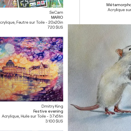
Métamorpho
Acrylique sur
SeCam
MARIO
crylique, Feutre sur Toile - 20x20in
720 $US
Dmitry King
Festive evening
Acrylique, Huile sur Toile - 37x51in
3 100 $US