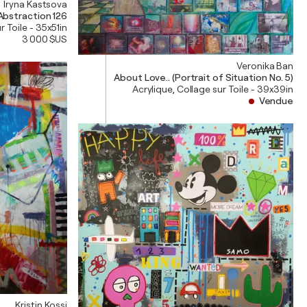
Iryna Kastsova
Abstraction 126
r Toile - 35x51in
3 000 $US
Veronika Ban
About Love.. (Portrait of Situation No. 5)
Acrylique, Collage sur Toile - 39x39in
Vendue
Kristin Kossi