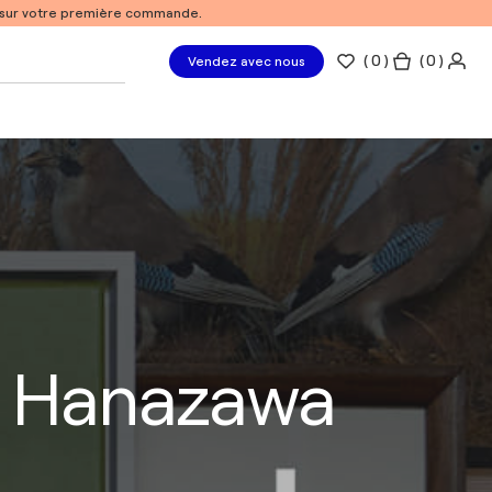
% sur votre première commande.
(
0
)
( 0 )
Vendez avec nous
o Hanazawa