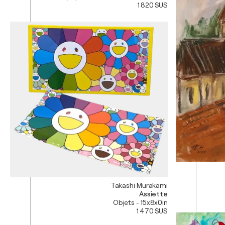
1 820 $US
Takashi Murakami
Assiette
Objets - 15x8x0in
1 470 $US