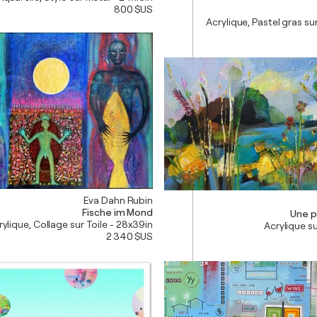
800 $US
Acrylique, Pastel gras su
Eva Dahn Rubin
Fische im Mond
Une p
rylique, Collage sur Toile - 28x39in
Acrylique su
2 340 $US