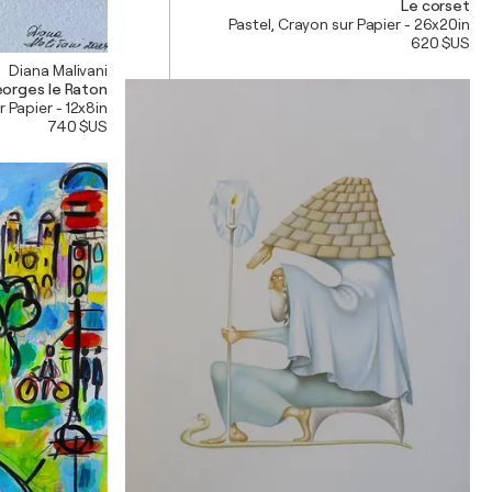
Le corset
Pastel, Crayon sur Papier - 26x20in
620 $US
Diana Malivani
orges le Raton
r Papier - 12x8in
740 $US