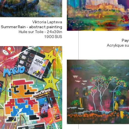
Viktoria Lapteva
 Summer Rain - abstract painting
Huile sur Toile - 24x39in
1 900 $US
Pay
Acrylique su