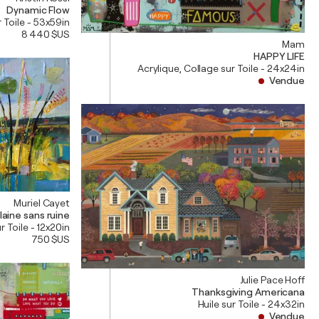
Dynamic Flow
r Toile - 53x59in
8 440 $US
Mam
HAPPY LIFE
Acrylique, Collage sur Toile - 24x24in
Vendue
Muriel Cayet
laine sans ruine
r Toile - 12x20in
750 $US
Julie Pace Hoff
Thanksgiving Americana
Huile sur Toile - 24x32in
Vendue