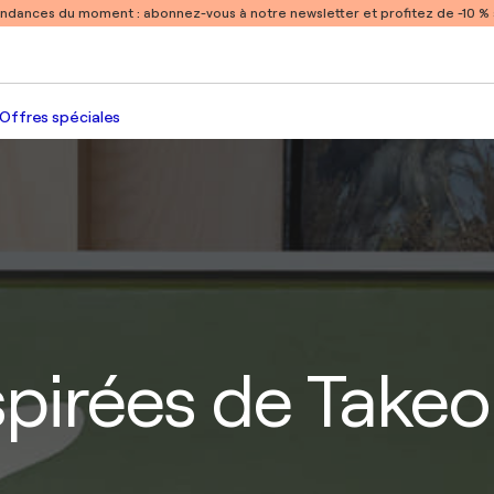
endances du moment :
abonnez-vous à notre newsletter et profitez de -10 
Offres spéciales
spirées de Take