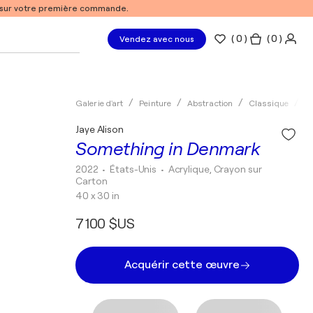
% sur votre première commande.
(
0
)
( 0 )
Vendez avec nous
Galerie d'art
Peinture
Abstraction
Classique
Ac
Jaye Alison
Something in Denmark
2022
• États-Unis
•
Acrylique, Crayon sur
Carton
40 x 30 in
7 100 $US
Acquérir cette œuvre