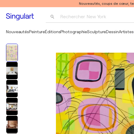
Nouveautés, coups de cœur, t
Rechercher 
New York
Photographie
Nouveautés
Peinture
Éditions
Photographie
Sculpture
Dessin
Artistes
Pop Art
Pablo Picasso