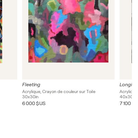
Fleeting
Longing
Acrylique, Crayon de couleur sur Toile
Acrylique
30x30in
40x30in
6 000 $US
7 100 $