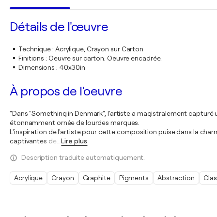
Détails de l'œuvre
Technique
:
Acrylique, Crayon sur Carton
Finitions
:
Oeuvre sur carton. Oeuvre encadrée.
Dimensions
:
40x30in
À propos de l'oeuvre
"Dans "Something in Denmark", l'artiste a magistralement capturé une
étonnamment ornée de lourdes marques.
L'inspiration de l'artiste pour cette composition puise dans la cha
captivantes de
…
Lire plus
Description traduite automatiquement.
Acrylique
Crayon
Graphite
Pigments
Abstraction
Clas