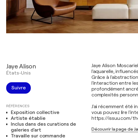
Jaye Alison
Jaye Alison Moscarie
l'aquarelle, influenc
États-Unis
Grâce à l'abstraction 
l'interaction entre l
Suivre
profondément ancrées
complexités personne
RÉFÉRENCES
J'ai récemment été i
Exposition collective
vous pouvez lire l'in
Artiste établie
https://issuu.com/t
Inclus dans des curations de
Découvrir la page de Ja
galeries d'art
Travaille sur commande