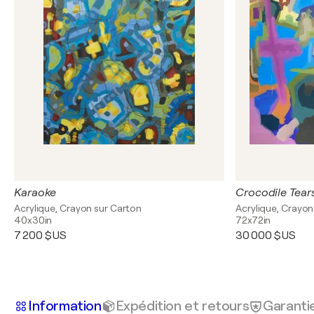
Karaoke
Crocodile Tear
Acrylique, Crayon sur Carton
Acrylique, Crayon
40x30in
72x72in
7 200 $US
30 000 $US
Information
Expédition et retours
Garanti