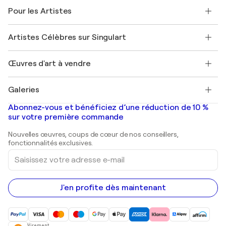
A propos de nous
Témoignages de clients
Pour les Artistes
FAQ
Offrir une carte cadeau
Sociétés affiliées
Rejoignez notre programme commercial
Rejoindre Singulart en tant qu'artiste
Nos artistes
Mon compte
Artistes Célèbres sur Singulart
Se connecter en tant qu'Artiste
Magazine Singulart
Protection acheteur
Emplois
+33 1 76 44 06 42
Henri Matisse
Découvrez une sélection d'art original
Œuvres d'art à vendre
Marc Chagall
Pablo Picasso
Tableaux à vendre
Salvador Dalí
Galeries
Tableaux abstraits à vendre
Banksy
Peintures à l'huile
Mr. Brainwash
Galeries d'art en France
Abonnez-vous et bénéficiez d’une réduction de 10 %
Peintures de paysage
Shepard Fairey
Galeries d'art en Belgique
sur votre première commande
Estampes
Sculptures
Nouvelles œuvres, coups de cœur de nos conseillers,
Peintures acryliques
fonctionnalités exclusives.
Saisissez
votre
adresse
e-
mail
J'en profite dès maintenant
Virement