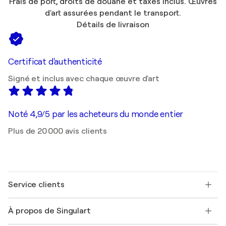
Frais de port, droits de douane et taxes inclus. Œuvres
d'art assurées pendant le transport.
Détails de livraison
Certificat d'authenticité
Signé et inclus avec chaque œuvre d'art
Noté 4,9/5 par les acheteurs du monde entier
Plus de 20 000 avis clients
Service clients
Nous contacter
À propos de Singulart
Expédition
Politique de retour