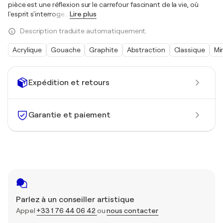
pièce est une réflexion sur le carrefour fascinant de la vie, où
l'esprit s'interroge
…
Lire plus
Description traduite automatiquement.
Acrylique
Gouache
Graphite
Abstraction
Classique
Mi
Expédition et retours
Garantie et paiement
Parlez à un conseiller artistique
Appel
+33 1 76 44 06 42
ou
nous contacter