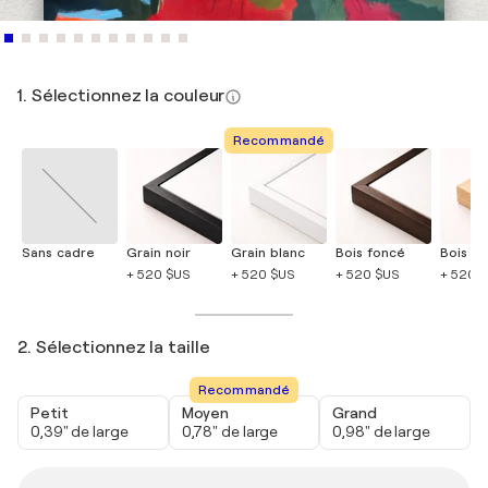
1. Sélectionnez la couleur
Recommandé
Sans cadre
Grain noir
Grain blanc
Bois foncé
Bois cla
+ 520 $US
+ 520 $US
+ 520 $US
+ 520 
2. Sélectionnez la taille
Recommandé
Petit
Moyen
Grand
0,39" de large
0,78" de large
0,98" de large