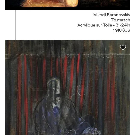
Mikhail Baranovskiy
To match
Acrylique sur Toile - 31x24in
1 910 $US