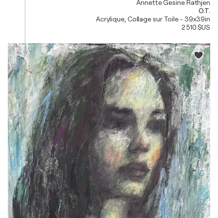
Annette Gesine Rathjen
O.T.
Acrylique, Collage sur Toile - 39x39in
2 510 $US