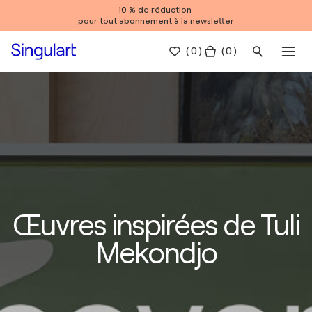
10 % de réduction
pour tout abonnement à la newsletter
(
0
)
( 0 )
Œuvres inspirées de Tuli
Mekondjo