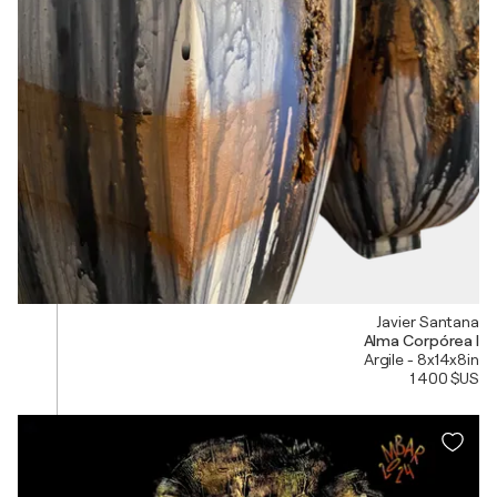
Javier Santana
Alma Corpórea I
Argile - 8x14x8in
1 400 $US