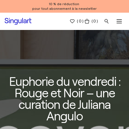
10 % de réduction
pour tout abonnement à la newsletter
(
0
)
( 0 )
Euphorie du vendredi :
Rouge et Noir – une
curation de Juliana
Angulo