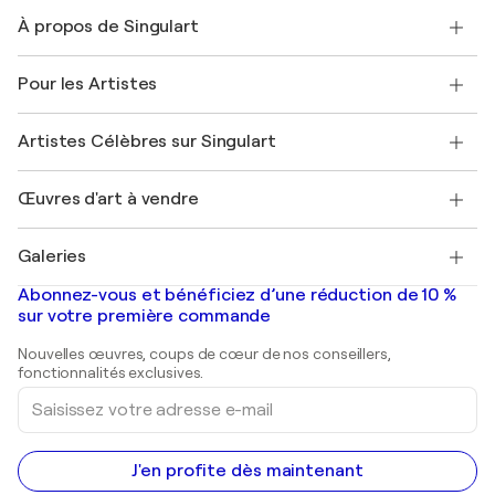
Nous contacter
À propos de Singulart
Expédition
Politique de retour
A propos de nous
Témoignages de clients
Pour les Artistes
FAQ
Offrir une carte cadeau
Sociétés affiliées
Rejoignez notre programme commercial
Rejoindre Singulart en tant qu'artiste
Nos artistes
Mon compte
Artistes Célèbres sur Singulart
Se connecter en tant qu'Artiste
Magazine Singulart
Protection acheteur
Emplois
+33 1 76 44 06 42
Henri Matisse
Découvrez une sélection d'art original
Œuvres d'art à vendre
Marc Chagall
Pablo Picasso
Tableaux à vendre
Salvador Dalí
Galeries
Tableaux abstraits à vendre
Banksy
Peintures à l'huile
Mr. Brainwash
Galeries d'art en France
Abonnez-vous et bénéficiez d’une réduction de 10 %
Peintures de paysage
Shepard Fairey
Galeries d'art en Belgique
sur votre première commande
Estampes
Sculptures
Nouvelles œuvres, coups de cœur de nos conseillers,
Peintures acryliques
fonctionnalités exclusives.
Saisissez
votre
adresse
e-
mail
J'en profite dès maintenant