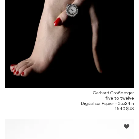
Gerhard Großberger
five to twelve
Digital sur Papier - 35x24in
1 540 $US