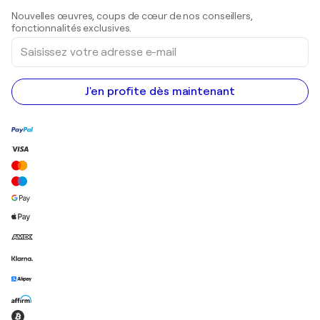
Sculptures
Nouvelles œuvres, coups de cœur de nos conseillers,
Peintures acryliques
fonctionnalités exclusives.
Saisissez
votre
adresse
e-
mail
J'en profite dès maintenant