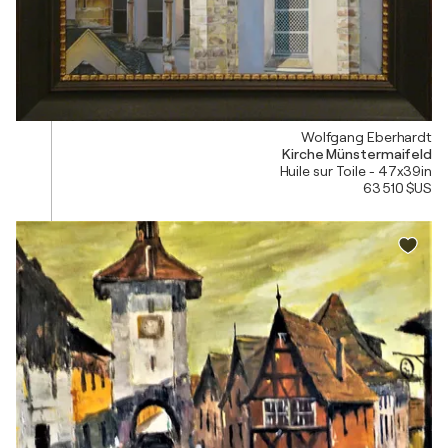
Wolfgang Eberhardt
Kirche Münstermaifeld
Huile sur Toile - 47x39in
63 510 $US