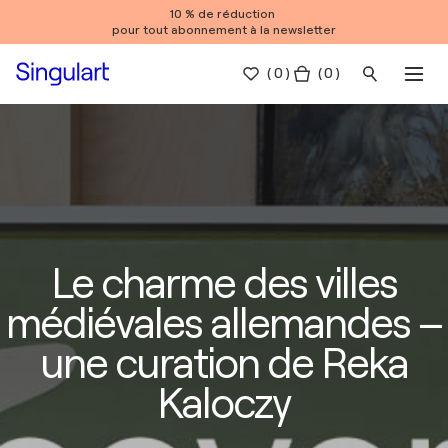
10 % de réduction
pour tout abonnement à la newsletter
(
0
)
( 0 )
Le charme des villes
médiévales allemandes –
une curation de Reka
Kaloczy