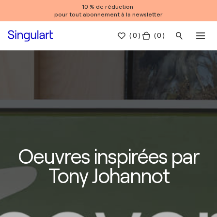
10 % de réduction
pour tout abonnement à la newsletter
(
0
)
( 0 )
Oeuvres inspirées par
Tony Johannot