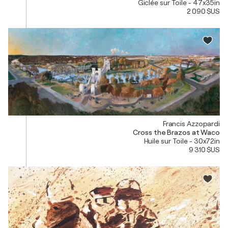
Giclée sur Toile - 47x35in
2 090 $US
Francis Azzopardi
Cross the Brazos at Waco
Huile sur Toile - 30x72in
9 310 $US