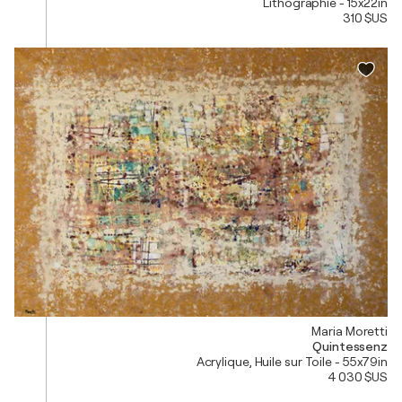
Lithographie - 15x22in
310 $US
Maria Moretti
Quintessenz
Acrylique, Huile sur Toile - 55x79in
4 030 $US