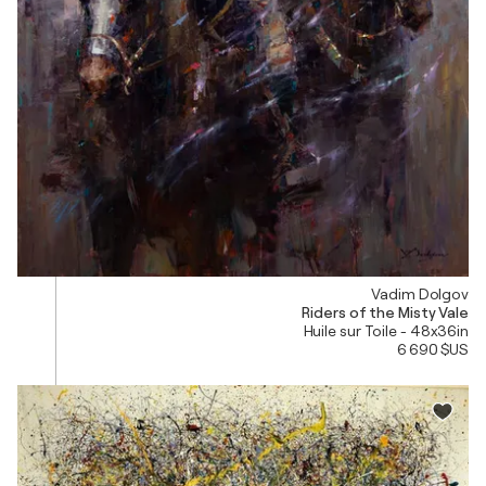
Vadim Dolgov
Riders of the Misty Vale
Huile sur Toile - 48x36in
6 690 $US