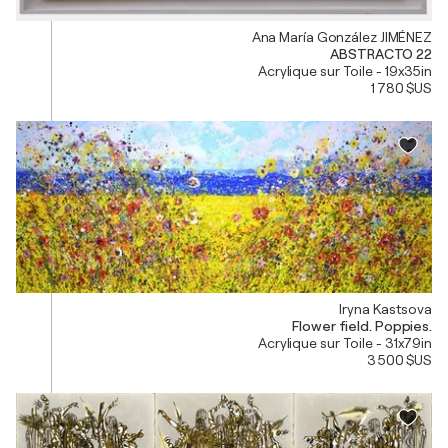
Ana María González JIMÉNEZ
ABSTRACTO 22
Acrylique sur Toile - 19x35in
1 780 $US
Iryna Kastsova
Flower field. Poppies.
Acrylique sur Toile - 31x79in
3 500 $US