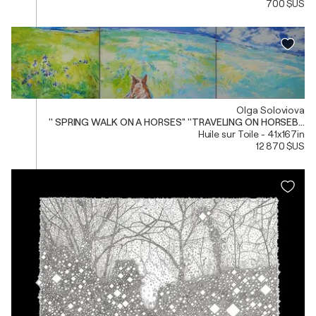
700 $US
Olga Soloviova
'' SPRING WALK ON A HORSES'' ''TRAVELING ON HORSEBACK'' 
Huile sur Toile - 41x167in
12 870 $US