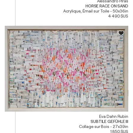
Alessandro Piras
HORSE RACE ON SAND
Acrylique, Émail sur Toile - 50x36in
4 490 $US
Eva Dahn Rubin
SUBTILE GEFÜHLE III
Collage sur Bois - 27x39in
1 850 $US