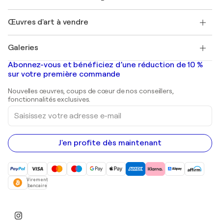
Magazine Singulart
Protection acheteur
Emplois
+33 1 76 44 06 42
Henri Matisse
Découvrez une sélection d'art original
Œuvres d'art à vendre
Marc Chagall
Pablo Picasso
Tableaux à vendre
Salvador Dalí
Galeries
Tableaux abstraits à vendre
Banksy
Peintures à l'huile
Mr. Brainwash
Galeries d'art en France
Abonnez-vous et bénéficiez d’une réduction de 10 %
Peintures de paysage
Shepard Fairey
Galeries d'art en Belgique
sur votre première commande
Estampes
Sculptures
Nouvelles œuvres, coups de cœur de nos conseillers,
Peintures acryliques
fonctionnalités exclusives.
Saisissez
votre
adresse
e-
mail
J'en profite dès maintenant
Virement
bancaire