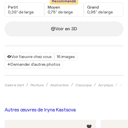
Recommandé
Petit
Moyen
Grand
0,39" de large
0,78" de large
0,98" de large
Voir en 3D
Voir l'œuvre chez vous
16 images
Demander d'autres photos
Galerie d'art
Peinture
Abstraction
Classique
Acrylique
Iryn
Autres œuvres de
Iryna Kastsova