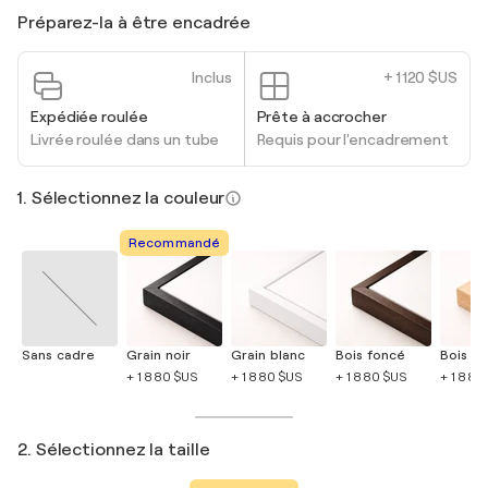
Préparez-la à être encadrée
Inclus
+ 1 120 $US
Expédiée roulée
Prête à accrocher
Livrée roulée dans un tube
Requis pour l'encadrement
1. Sélectionnez la couleur
Recommandé
Sans cadre
Grain noir
Grain blanc
Bois foncé
Bois cla
+ 1 880 $US
+ 1 880 $US
+ 1 880 $US
+ 1 880
2. Sélectionnez la taille