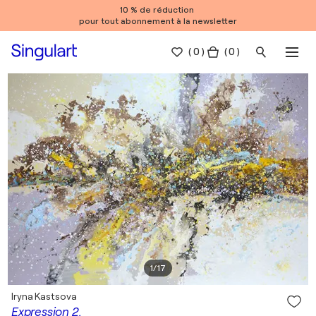
10 % de réduction
pour tout abonnement à la newsletter
(
0
)
( 0 )
1
/
17
Iryna Kastsova
Expression 2.