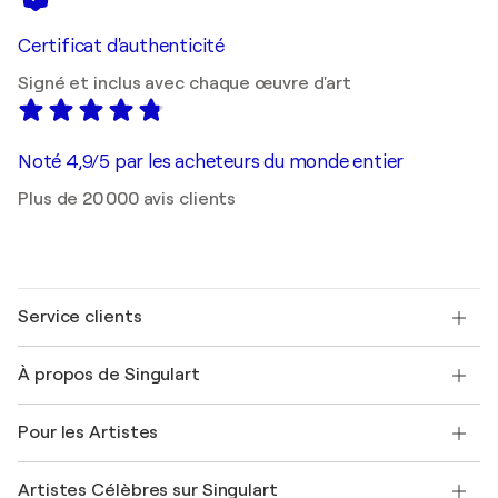
Certificat d'authenticité
Signé et inclus avec chaque œuvre d'art
Noté 4,9/5 par les acheteurs du monde entier
Plus de 20 000 avis clients
Service clients
Nous contacter
À propos de Singulart
Expédition
Politique de retour
A propos de nous
Témoignages de clients
Pour les Artistes
FAQ
Offrir une carte cadeau
Sociétés affiliées
Rejoignez notre programme commercial
Rejoindre Singulart en tant qu'artiste
Nos artistes
Mon compte
Artistes Célèbres sur Singulart
Se connecter en tant qu'Artiste