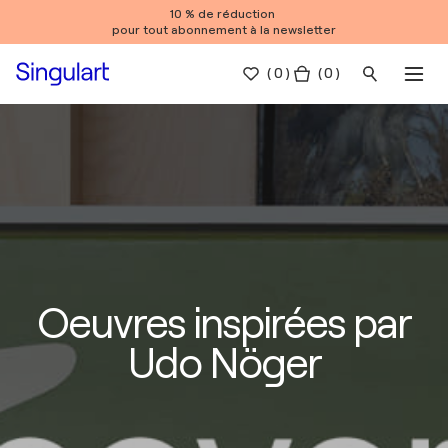
10 % de réduction
pour tout abonnement à la newsletter
(
0
)
( 0 )
Oeuvres inspirées par
Udo Nöger