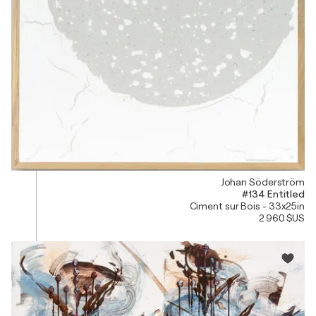
Johan Söderström
#134 Entitled
Ciment sur Bois - 33x25in
2 960 $US