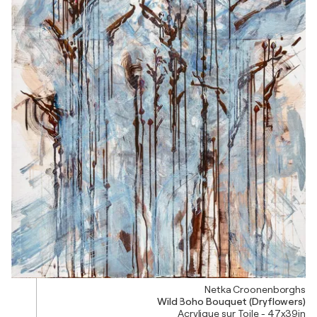
Netka Croonenborghs
Wild Boho Bouquet (Dryflowers)
Acrylique sur Toile - 47x39in