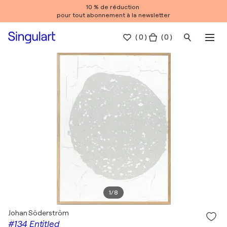
10 % de réduction
pour tout abonnement à la newsletter
(
0
)
( 0 )
1
/
8
Johan Söderström
#134 Entitled