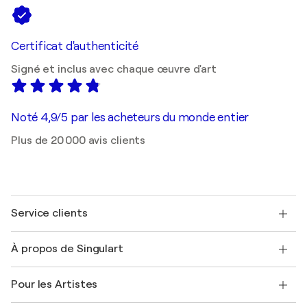
Certificat d'authenticité
Signé et inclus avec chaque œuvre d'art
Noté 4,9/5 par les acheteurs du monde entier
Plus de 20 000 avis clients
Service clients
Nous contacter
À propos de Singulart
Expédition
Politique de retour
A propos de nous
Témoignages de clients
Pour les Artistes
FAQ
Offrir une carte cadeau
Sociétés affiliées
Rejoignez notre programme commercial