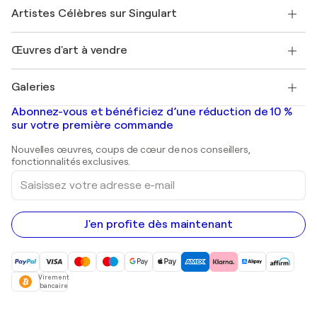
Rejoindre Singulart en tant qu'artiste
Nos artistes
Mon compte
Artistes Célèbres sur Singulart
Se connecter en tant qu'Artiste
Magazine Singulart
Protection acheteur
Emplois
+33 1 76 44 06 42
Henri Matisse
Découvrez une sélection d'art original
Œuvres d'art à vendre
Marc Chagall
Pablo Picasso
Tableaux à vendre
Salvador Dalí
Galeries
Tableaux abstraits à vendre
Banksy
Peintures à l'huile
Mr. Brainwash
Galeries d'art en France
Abonnez-vous et bénéficiez d’une réduction de 10 %
Peintures de paysage
Shepard Fairey
Galeries d'art en Belgique
sur votre première commande
Estampes
Sculptures
Nouvelles œuvres, coups de cœur de nos conseillers,
Peintures acryliques
fonctionnalités exclusives.
Saisissez
votre
adresse
e-
mail
J'en profite dès maintenant
Virement
bancaire