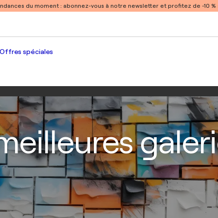
endances du moment :
abonnez-vous à notre newsletter et profitez de -10 
Offres spéciales
eilleures galeri