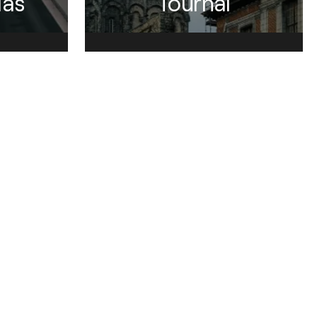
las
Tournai