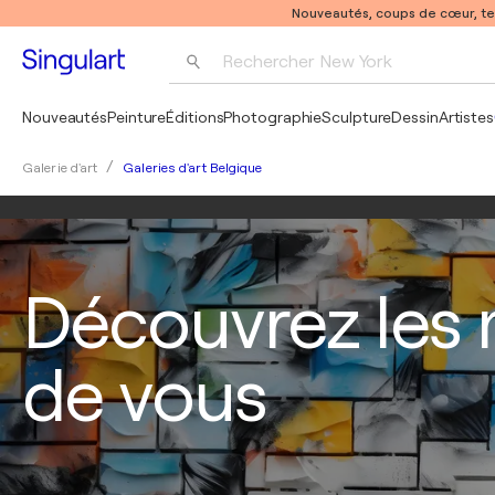
Nouveautés, coups de cœur, t
Rechercher 
New York
Photographie
Nouveautés
Peinture
Éditions
Photographie
Sculpture
Dessin
Artistes
Pop Art
Galeries d'art Belgique
Galerie d'art
Pablo Picasso
Découvrez les m
de vous