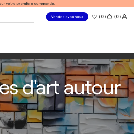
% sur votre première commande.
(
0
)
( 0 )
Vendez avec nous
es d'art autour