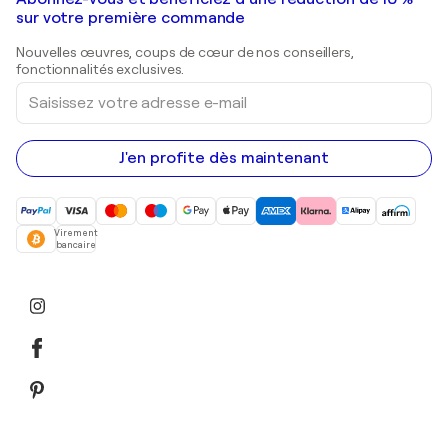
Peintures de paysage
Shepard Fairey
Galeries d'art en Belgique
sur votre première commande
Estampes
Sculptures
Nouvelles œuvres, coups de cœur de nos conseillers,
Peintures acryliques
fonctionnalités exclusives.
Saisissez
votre
adresse
e-
mail
J'en profite dès maintenant
Virement
bancaire