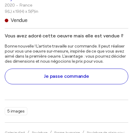
2020
• France
9(L) x 19(H) x 5(P)in
Vendue
Vous avez adoré cette oeuvre mais elle est vendue ?
Bonne nouvelle ! L'artiste travaille sur commande. Il peut réaliser
pour vous une oeuvre sur-mesure, inspirée de ce que vous avez
aimé dans la première oeuvre. L'avantage : vous pourrez décider
des dimensions et nous négocions le prix pour vous.
Je passe commande
5 images
Galerie d'art
Sculpture
Forme humaine
Sculpture de plain-pied