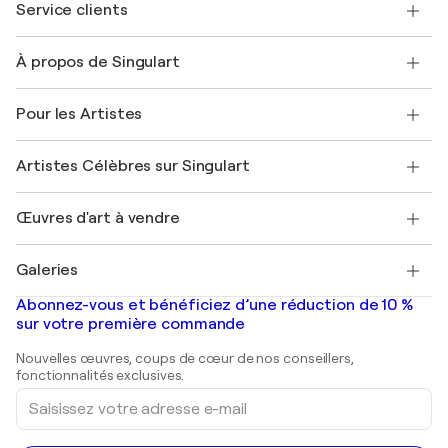
Service clients
Nous contacter
À propos de Singulart
Expédition
Politique de retour
A propos de nous
Témoignages de clients
Pour les Artistes
FAQ
Offrir une carte cadeau
Sociétés affiliées
Rejoignez notre programme commercial
Rejoindre Singulart en tant qu'artiste
Nos artistes
Mon compte
Artistes Célèbres sur Singulart
Se connecter en tant qu'Artiste
Magazine Singulart
Protection acheteur
Emplois
+33 1 76 44 06 42
Henri Matisse
Découvrez une sélection d'art original
Œuvres d'art à vendre
Marc Chagall
Pablo Picasso
Tableaux à vendre
Salvador Dalí
Galeries
Tableaux abstraits à vendre
Banksy
Peintures à l'huile
Mr. Brainwash
Galeries d'art en France
Abonnez-vous et bénéficiez d’une réduction de 10 %
Peintures de paysage
Shepard Fairey
Galeries d'art en Belgique
sur votre première commande
Estampes
Sculptures
Nouvelles œuvres, coups de cœur de nos conseillers,
Peintures acryliques
fonctionnalités exclusives.
Saisissez
votre
adresse
e-