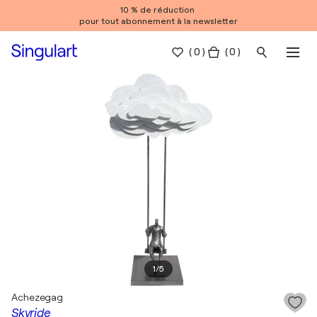
10 % de réduction
pour tout abonnement à la newsletter
(
0
)
( 0 )
1
/
5
Achezegag
Skyride