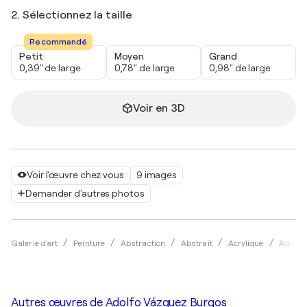
2. Sélectionnez la taille
Recommandé
Petit
Moyen
Grand
0,39" de large
0,78" de large
0,98" de large
Voir en 3D
Voir l'œuvre chez vous
9 images
Demander d'autres photos
Galerie d'art
Peinture
Abstraction
Abstrait
Acrylique
Adolfo
Autres œuvres de
Adolfo Vázquez Burgos