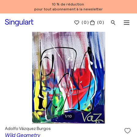
10 % de réduction
pour tout abonnement à la newsletter
(
0
)
( 0 )
1
/
10
Adolfo Vázquez Burgos
Wild Geometry