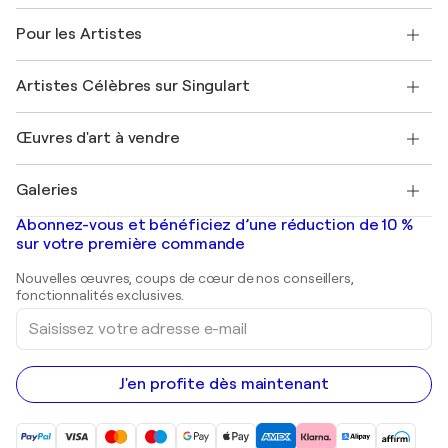
Politique de retour
A propos de nous
Témoignages de clients
Pour les Artistes
FAQ
Offrir une carte cadeau
Sociétés affiliées
Rejoignez notre programme commercial
Rejoindre Singulart en tant qu'artiste
Nos artistes
Mon compte
Artistes Célèbres sur Singulart
Se connecter en tant qu'Artiste
Magazine Singulart
Protection acheteur
Emplois
+33 1 76 44 06 42
Henri Matisse
Découvrez une sélection d'art original
Œuvres d'art à vendre
Marc Chagall
Pablo Picasso
Tableaux à vendre
Salvador Dalí
Galeries
Tableaux abstraits à vendre
Banksy
Peintures à l'huile
Mr. Brainwash
Galeries d'art en France
Abonnez-vous et bénéficiez d’une réduction de 10 %
Peintures de paysage
Shepard Fairey
Galeries d'art en Belgique
sur votre première commande
Estampes
Sculptures
Nouvelles œuvres, coups de cœur de nos conseillers,
Peintures acryliques
fonctionnalités exclusives.
Saisissez
votre
adresse
e-
mail
J'en profite dès maintenant