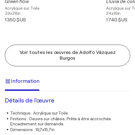
Green flow
Lluvia de col
Acrylique sur Toile
Acrylique sur T
39x28in
24x16in
1 350 $US
1 740 $US
Voir toutes les œuvres de Adolfo Vázquez
Burgos
Information
Détails de l'œuvre
Technique
:
Acrylique sur Toile
Finitions
:
Oeuvre sur châssis. Prête à être accrochée.
Encadrement sur demande.
Dimensions
:
19,7x15,7in