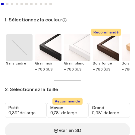
1. Sélectionnez la couleur
Recommandé
Sans cadre
Grain noir
Grain blanc
Bois foncé
Bois cla
+ 780 $US
+ 780 $US
+ 780 $US
+ 780 
2. Sélectionnez la taille
Recommandé
Petit
Moyen
Grand
0,39" de large
0,78" de large
0,98" de large
Voir en 3D