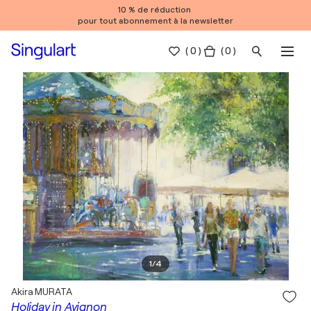
10 % de réduction
pour tout abonnement à la newsletter
(
0
)
( 0 )
1
/
4
Akira MURATA
Holiday in Avignon