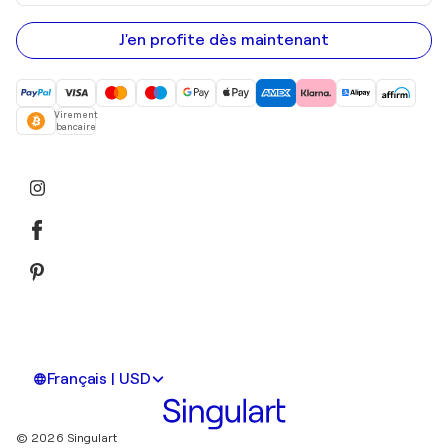
adresse
e-
mail
J'en profite dès maintenant
Virement
bancaire
Français | USD
© 2026 Singulart