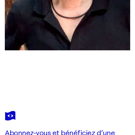
AKIRA MURATA
Holiday in Avignon
6 450 $US
Faire une offre
Acquérir
Abonnez-vous et bénéficiez d’une