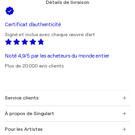
Détails de livraison
Certificat d'authenticité
Signé et inclus avec chaque œuvre d'art
Noté 4,9/5 par les acheteurs du monde entier
Plus de 20 000 avis clients
Service clients
Nous contacter
À propos de Singulart
Expédition
Politique de retour
A propos de nous
Témoignages de clients
Pour les Artistes
FAQ
Offrir une carte cadeau