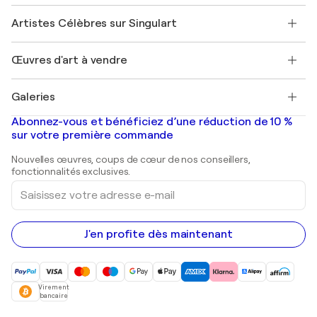
Sociétés affiliées
Rejoignez notre programme commercial
Rejoindre Singulart en tant qu'artiste
Nos artistes
Mon compte
Artistes Célèbres sur Singulart
Se connecter en tant qu'Artiste
Magazine Singulart
Protection acheteur
Emplois
+33 1 76 44 06 42
Henri Matisse
Découvrez une sélection d'art original
Œuvres d'art à vendre
Marc Chagall
Pablo Picasso
Tableaux à vendre
Salvador Dalí
Galeries
Tableaux abstraits à vendre
Banksy
Peintures à l'huile
Mr. Brainwash
Galeries d'art en France
Abonnez-vous et bénéficiez d’une réduction de 10 %
Peintures de paysage
Shepard Fairey
Galeries d'art en Belgique
sur votre première commande
Estampes
Sculptures
Nouvelles œuvres, coups de cœur de nos conseillers,
Peintures acryliques
fonctionnalités exclusives.
Saisissez
votre
adresse
e-
mail
J'en profite dès maintenant
Virement
bancaire