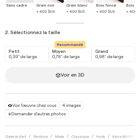
Sans cadre
Grain noir
Grain blanc
Bois foncé
Bois cla
+ 400 $US
+ 400 $US
+ 400 $US
+ 400 
2. Sélectionnez la taille
Recommandé
Petit
Moyen
Grand
0,39" de large
0,78" de large
0,98" de large
Voir en 3D
Voir l'œuvre chez vous
4 images
Demander d'autres photos
Galerie d'art
Peinture
Mode
Classique
Huile
Akira MURATA