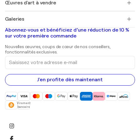
Découvrez une sélection d'art original
Œuvres d'art à vendre
Marc Chagall
Pablo Picasso
Tableaux à vendre
Salvador Dalí
Galeries
Tableaux abstraits à vendre
Banksy
Peintures à l'huile
Mr. Brainwash
Galeries d'art en France
Abonnez-vous et bénéficiez d’une réduction de 10 %
Peintures de paysage
Shepard Fairey
Galeries d'art en Belgique
sur votre première commande
Estampes
Sculptures
Nouvelles œuvres, coups de cœur de nos conseillers,
Peintures acryliques
fonctionnalités exclusives.
Saisissez
votre
adresse
e-
mail
J'en profite dès maintenant
Virement
bancaire