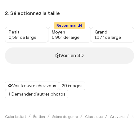
2. Sélectionnez la taille
Recommandé
Petit
Moyen
Grand
0,59" de large
0,98" de large
1,37" de large
Voir en 3D
Voir l'œuvre chez vous
20 images
Demander d'autres photos
Galerie d'art
Édition
Scène de genre
Classique
Gravure
Alai