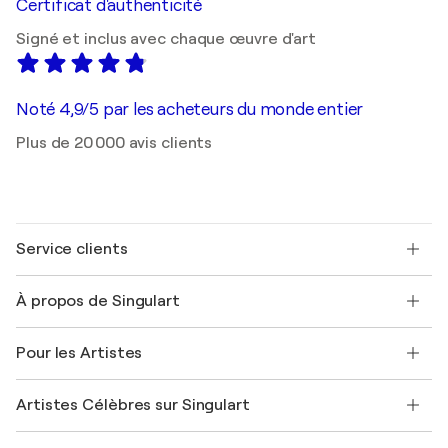
Certificat d'authenticité
Signé et inclus avec chaque œuvre d'art
Noté 4,9/5 par les acheteurs du monde entier
Plus de 20 000 avis clients
Service clients
Nous contacter
À propos de Singulart
Expédition
Politique de retour
A propos de nous
Témoignages de clients
Pour les Artistes
FAQ
Offrir une carte cadeau
Sociétés affiliées
Rejoignez notre programme commercial
Rejoindre Singulart en tant qu'artiste
Nos artistes
Mon compte
Artistes Célèbres sur Singulart
Se connecter en tant qu'Artiste
Magazine Singulart
Protection acheteur
Emplois
+33 1 76 44 06 42
Henri Matisse