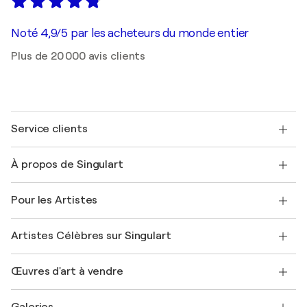
Noté 4,9/5 par les acheteurs du monde entier
Plus de 20 000 avis clients
Service clients
Nous contacter
À propos de Singulart
Expédition
Politique de retour
A propos de nous
Témoignages de clients
Pour les Artistes
FAQ
Offrir une carte cadeau
Sociétés affiliées
Rejoignez notre programme commercial
Rejoindre Singulart en tant qu'artiste
Nos artistes
Mon compte
Artistes Célèbres sur Singulart
Se connecter en tant qu'Artiste
Magazine Singulart
Protection acheteur
Emplois
+33 1 76 44 06 42
Henri Matisse
Découvrez une sélection d'art original
Œuvres d'art à vendre
Marc Chagall
Pablo Picasso
Tableaux à vendre
Salvador Dalí