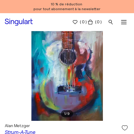
10 % de réduction
pour tout abonnement à la newsletter
(
0
)
( 0 )
1
/
9
Alan Metzger
Strum-A-Tune