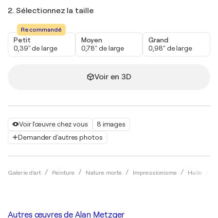
2. Sélectionnez la taille
Recommandé
Petit
Moyen
Grand
0,39" de large
0,78" de large
0,98" de large
Voir en 3D
Voir l'œuvre chez vous
8 images
Demander d'autres photos
Galerie d'art
Peinture
Nature morte
Impressionisme
Huile
A
Autres œuvres de
Alan Metzger