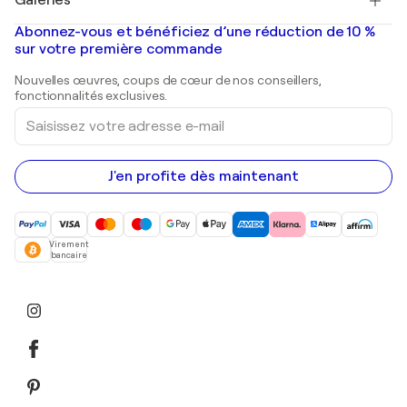
Galeries
Tableaux abstraits à vendre
Banksy
Peintures à l'huile
Mr. Brainwash
Galeries d'art en France
Abonnez-vous et bénéficiez d’une réduction de 10 %
Peintures de paysage
Shepard Fairey
Galeries d'art en Belgique
sur votre première commande
Estampes
Sculptures
Nouvelles œuvres, coups de cœur de nos conseillers,
Peintures acryliques
fonctionnalités exclusives.
Saisissez
votre
adresse
e-
mail
J'en profite dès maintenant
Virement
bancaire