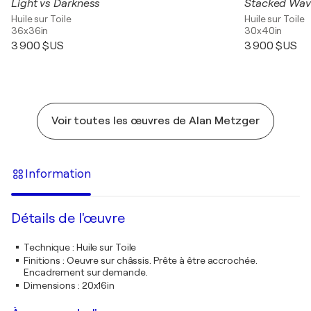
Light vs Darkness
Stacked Wa
Huile sur Toile
Huile sur Toile
36x36in
30x40in
3 900 $US
3 900 $US
Voir toutes les œuvres de Alan Metzger
Information
Détails de l'œuvre
Technique
:
Huile sur Toile
Finitions
:
Oeuvre sur châssis. Prête à être accrochée.
Encadrement sur demande.
Dimensions
:
20x16in