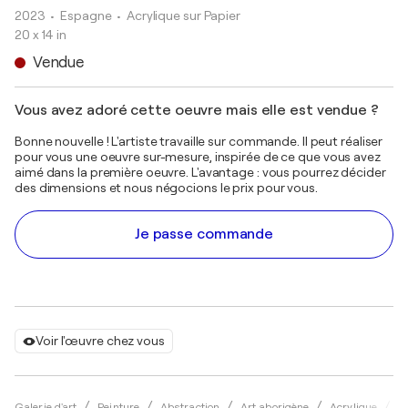
2023
• Espagne
•
Acrylique sur Papier
20 x 14 in
Vendue
Vous avez adoré cette oeuvre mais elle est vendue ?
Bonne nouvelle ! L'artiste travaille sur commande. Il peut réaliser
pour vous une oeuvre sur-mesure, inspirée de ce que vous avez
aimé dans la première oeuvre. L'avantage : vous pourrez décider
des dimensions et nous négocions le prix pour vous.
Je passe commande
Voir l'œuvre chez vous
Galerie d'art
Peinture
Abstraction
Art aborigène
Acrylique
A