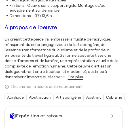
Technique
:
Acrylique sur Papier
Finitions
:
Oeuvre sans support rigide. Montage et/ou
encadrement sur demande.
Dimensions
:
19,7x13,6in
À propos de l'oeuvre
En créant cette pièce, j'ai embrassé la fluidité de l'acrylique,
m'inspirant du riche langage visuel de l'art aborigène, de
l'essence transformatrice du cubisme et de la profondeur
émouvante du travail figuratif. Sa forme abstraite tisse une
danse d'ombres et de lumière, une représentation visuelle de la
complexité de l'émotion humaine. Cette œuvre d'art est un
dialogue vibrant entre tradition et modernité, destinée à
dynamiser n'importe quel espace
…
Lire plus
Description traduite automatiquement.
Acrylique
Abstraction
Art aborigène
Abstrait
Cubisme
Expédition et retours