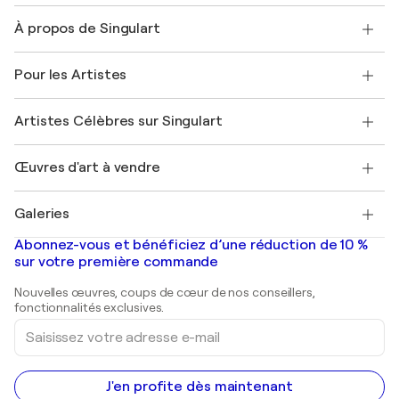
Nous contacter
À propos de Singulart
Expédition
Politique de retour
A propos de nous
Témoignages de clients
Pour les Artistes
FAQ
Offrir une carte cadeau
Sociétés affiliées
Rejoignez notre programme commercial
Rejoindre Singulart en tant qu'artiste
Nos artistes
Mon compte
Artistes Célèbres sur Singulart
Se connecter en tant qu'Artiste
Magazine Singulart
Protection acheteur
Emplois
+33 1 76 44 06 42
Henri Matisse
Découvrez une sélection d'art original
Œuvres d'art à vendre
Marc Chagall
Pablo Picasso
Tableaux à vendre
Salvador Dalí
Galeries
Tableaux abstraits à vendre
Banksy
Peintures à l'huile
Mr. Brainwash
Galeries d'art en France
Abonnez-vous et bénéficiez d’une réduction de 10 %
Peintures de paysage
Shepard Fairey
Galeries d'art en Belgique
sur votre première commande
Estampes
Sculptures
Nouvelles œuvres, coups de cœur de nos conseillers,
Peintures acryliques
fonctionnalités exclusives.
Saisissez
votre
adresse
e-
mail
J'en profite dès maintenant