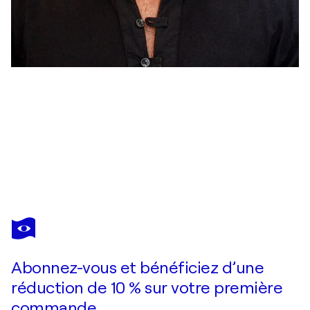
ALAN
TOLEDANO
Vous avez adoré cette oeuvre mais elle est vendue ?
The mask
Abonnez-vous et bénéficiez d’une
Je passe commande
réduction de 10 % sur votre première
commande