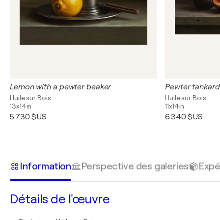
Lemon with a pewter beaker
Pewter tankard
Huile sur Bois
Huile sur Bois
13x14in
11x14in
5 730 $US
6 340 $US
Information
Perspective des galeries
Expé
Détails de l'œuvre