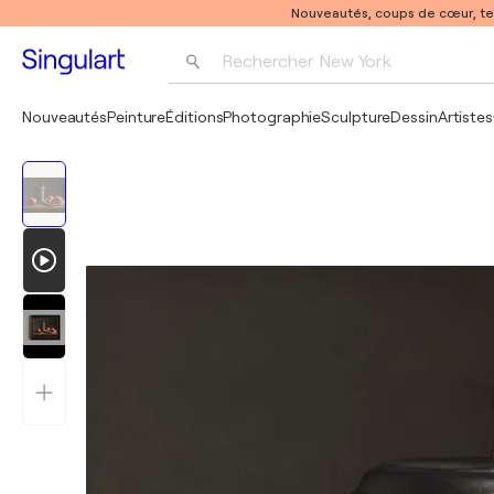
Nouveautés, coups de cœur, t
Rechercher 
New York
Photographie
Nouveautés
Peinture
Éditions
Photographie
Sculpture
Dessin
Artistes
Pop Art
Pablo Picasso