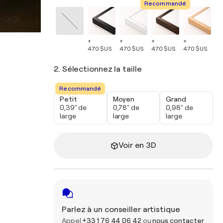
Recommandé
+
+
+
+
+
470 $US
470 $US
470 $US
470 $US
47
2. Sélectionnez la taille
Recommandé
Petit
Moyen
Grand
0,39" de
0,78" de
0,98" de
large
large
large
Voir en 3D
Parlez à un conseiller artistique
Appel
+33 1 76 44 06 42
ou
nous contacter