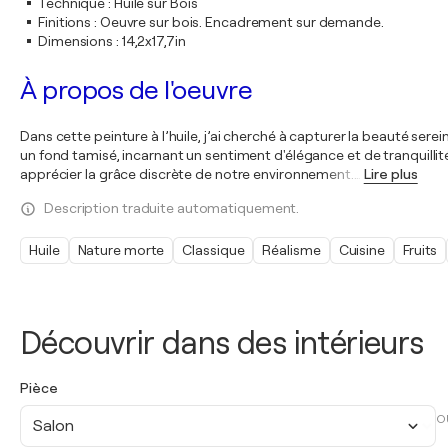
Technique
:
Huile sur Bois
Finitions
:
Oeuvre sur bois. Encadrement sur demande.
Dimensions
:
14,2x17,7in
À propos de l'oeuvre
Dans cette peinture à l’huile, j’ai cherché à capturer la beauté se
un fond tamisé, incarnant un sentiment d'élégance et de tranquilli
apprécier la grâce discrète de notre environnement.
…
Lire plus
Description traduite automatiquement.
Huile
Nature morte
Classique
Réalisme
Cuisine
Fruits
Découvrir dans des intérieurs
Pièce
O
Salon