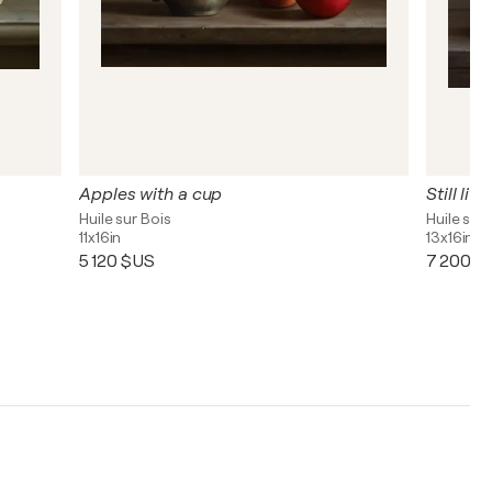
Apples with a cup
Still lif
Huile sur Bois
Huile sur 
11x16in
13x16in
5 120 $US
7 200 $