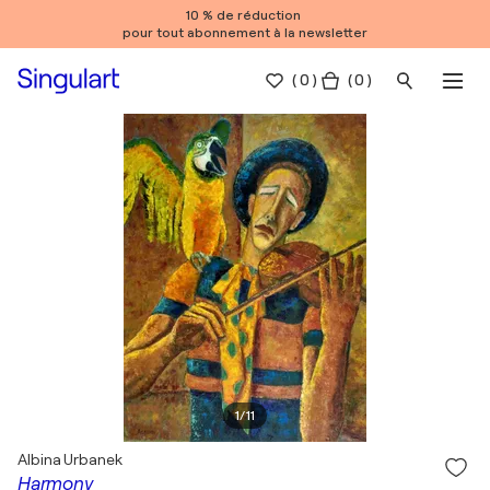
10 % de réduction
pour tout abonnement à la newsletter
(
0
)
( 0 )
1
/
11
Albina Urbanek
Harmony