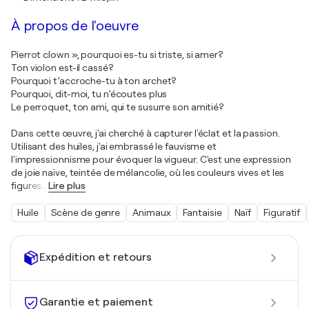
À propos de l'oeuvre
Pierrot clown », pourquoi es-tu si triste, si amer?
Ton violon est-il cassé?
Pourquoi t’accroche-tu à ton archet?
Pourquoi, dit-moi, tu n’écoutes plus
Le perroquet, ton ami, qui te susurre son amitié?
Dans cette œuvre, j'ai cherché à capturer l'éclat et la passion.
Utilisant des huiles, j'ai embrassé le fauvisme et
l'impressionnisme pour évoquer la vigueur. C'est une expression
de joie naïve, teintée de mélancolie, où les couleurs vives et les
figures
…
Lire plus
Huile
Scène de genre
Animaux
Fantaisie
Naïf
Figuratif
Expédition et retours
Garantie et paiement