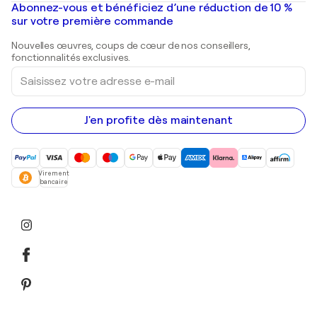
Mr. Brainwash
Galeries d'art en France
Abonnez-vous et bénéficiez d’une réduction de 10 %
Peintures de paysage
Shepard Fairey
Galeries d'art en Belgique
sur votre première commande
Estampes
Sculptures
Nouvelles œuvres, coups de cœur de nos conseillers,
Peintures acryliques
fonctionnalités exclusives.
Saisissez
votre
adresse
e-
mail
J'en profite dès maintenant
Virement
bancaire