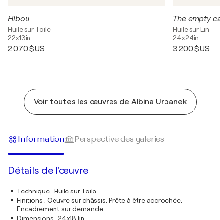
Hibou
The empty c
Huile sur Toile
Huile sur Lin
22x13in
24x24in
2 070 $US
3 200 $US
Voir toutes les œuvres de Albina Urbanek
Information
Perspective des galeries
Détails de l'œuvre
Technique
:
Huile sur Toile
Finitions
:
Oeuvre sur châssis. Prête à être accrochée.
Encadrement sur demande.
Dimensions
:
24x18,1in