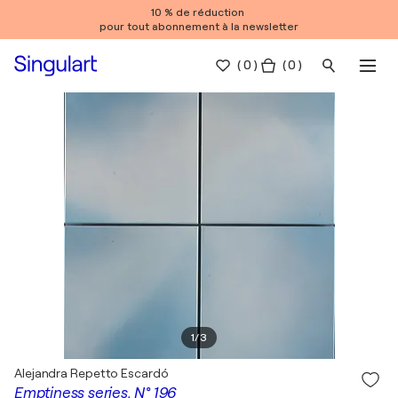
10 % de réduction
pour tout abonnement à la newsletter
(
0
)
( 0 )
1
/
3
Alejandra Repetto Escardó
Emptiness series, N° 196