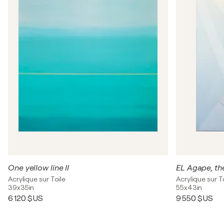
One yellow line II
EL Agape, th
Acrylique sur Toile
Acrylique sur T
39x35in
55x43in
6 120 $US
9 550 $US