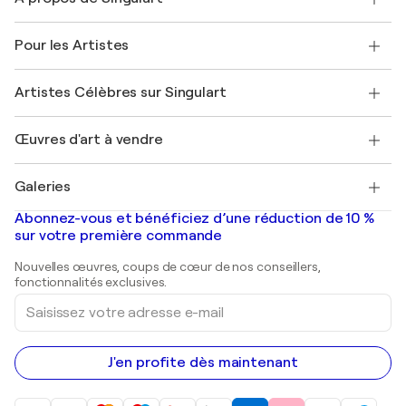
Expédition
Politique de retour
A propos de nous
Témoignages de clients
Pour les Artistes
FAQ
Offrir une carte cadeau
Sociétés affiliées
Rejoignez notre programme commercial
Rejoindre Singulart en tant qu'artiste
Nos artistes
Mon compte
Artistes Célèbres sur Singulart
Se connecter en tant qu'Artiste
Magazine Singulart
Protection acheteur
Emplois
+33 1 76 44 06 42
Henri Matisse
Découvrez une sélection d'art original
Œuvres d'art à vendre
Marc Chagall
Pablo Picasso
Tableaux à vendre
Salvador Dalí
Galeries
Tableaux abstraits à vendre
Banksy
Peintures à l'huile
Mr. Brainwash
Galeries d'art en France
Abonnez-vous et bénéficiez d’une réduction de 10 %
Peintures de paysage
Shepard Fairey
Galeries d'art en Belgique
sur votre première commande
Estampes
Sculptures
Nouvelles œuvres, coups de cœur de nos conseillers,
Peintures acryliques
fonctionnalités exclusives.
Saisissez
votre
adresse
e-
mail
J'en profite dès maintenant