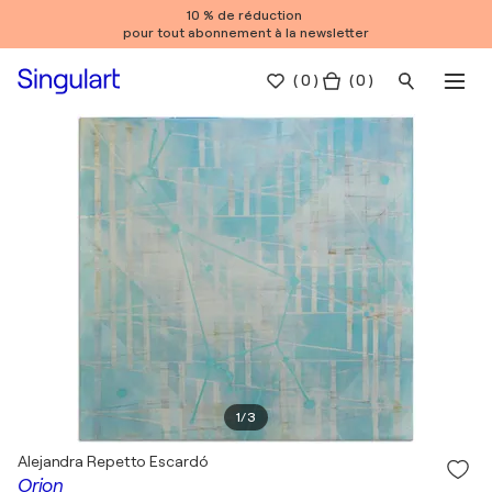
10 % de réduction
pour tout abonnement à la newsletter
(
0
)
( 0 )
1
/
3
Alejandra Repetto Escardó
Orion