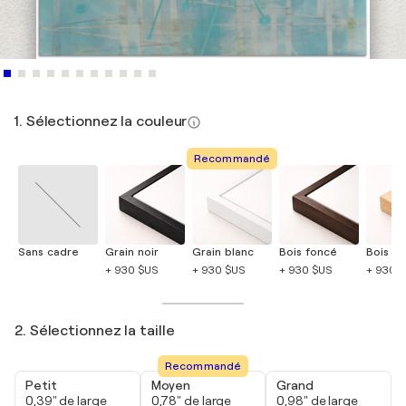
1. Sélectionnez la couleur
Recommandé
Sans cadre
Grain noir
Grain blanc
Bois foncé
Bois cla
+ 930 $US
+ 930 $US
+ 930 $US
+ 930 
2. Sélectionnez la taille
Recommandé
Petit
Moyen
Grand
0,39" de large
0,78" de large
0,98" de large