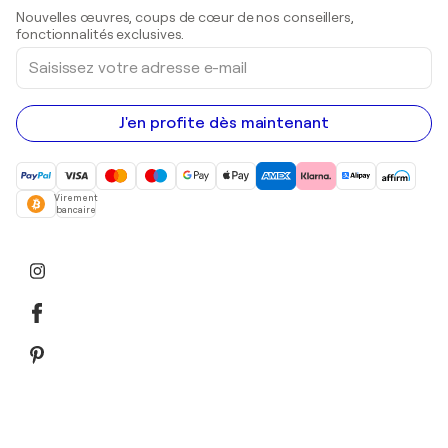
Sculptures
Nouvelles œuvres, coups de cœur de nos conseillers,
Peintures acryliques
fonctionnalités exclusives.
Saisissez
votre
adresse
e-
mail
J'en profite dès maintenant
Virement
bancaire