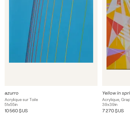
azurro
Yellow in spr
Acrylique sur Toile
Acrylique, Grap
51x55in
39x39in
10 560 $US
7 270 $US