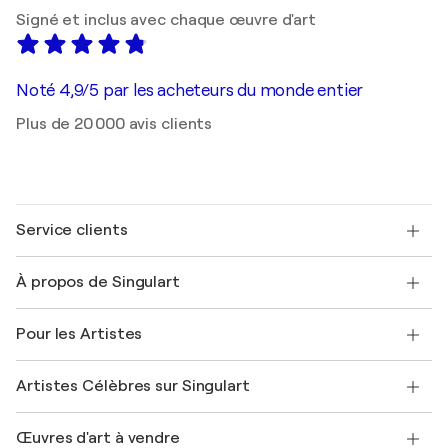
Signé et inclus avec chaque œuvre d'art
Noté 4,9/5 par les acheteurs du monde entier
Plus de 20 000 avis clients
Service clients
Nous contacter
À propos de Singulart
Expédition
Politique de retour
A propos de nous
Témoignages de clients
Pour les Artistes
FAQ
Offrir une carte cadeau
Sociétés affiliées
Rejoignez notre programme commercial
Rejoindre Singulart en tant qu'artiste
Nos artistes
Mon compte
Artistes Célèbres sur Singulart
Se connecter en tant qu'Artiste
Magazine Singulart
Protection acheteur
Emplois
+33 1 76 44 06 42
Henri Matisse
Découvrez une sélection d'art original
Œuvres d'art à vendre
Marc Chagall