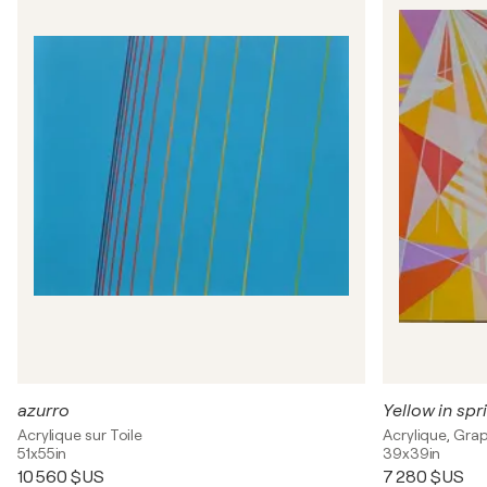
azurro
Yellow in spr
Acrylique sur Toile
Acrylique, Grap
51x55in
39x39in
10 560 $US
7 280 $US