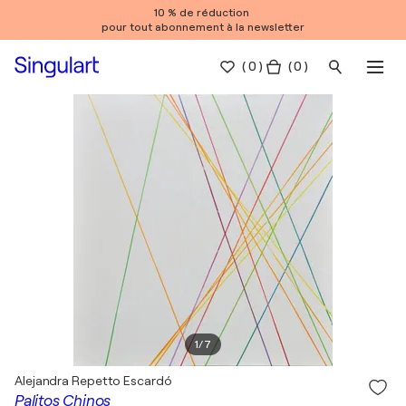
10 % de réduction
pour tout abonnement à la newsletter
(
0
)
( 0 )
1
/
7
Alejandra Repetto Escardó
Palitos Chinos