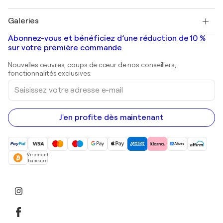
Pablo Picasso
Tableaux à vendre
Salvador Dalí
Galeries
Tableaux abstraits à vendre
Banksy
Peintures à l'huile
Mr. Brainwash
Galeries d'art en France
Abonnez-vous et bénéficiez d’une réduction de 10 %
Peintures de paysage
Shepard Fairey
Galeries d'art en Belgique
sur votre première commande
Estampes
Sculptures
Nouvelles œuvres, coups de cœur de nos conseillers,
Peintures acryliques
fonctionnalités exclusives.
Saisissez
votre
adresse
e-
mail
J'en profite dès maintenant
Virement
bancaire