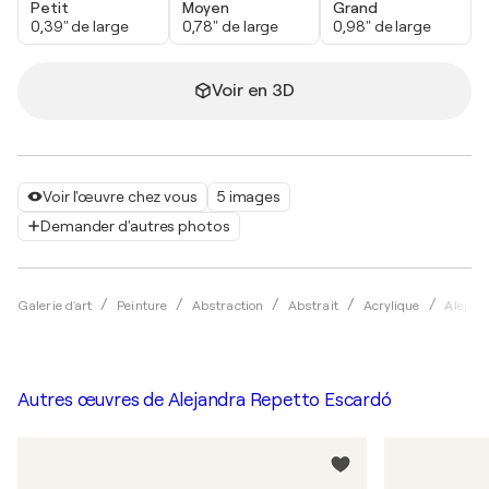
Petit
Moyen
Grand
0,39" de large
0,78" de large
0,98" de large
Voir en 3D
Voir l'œuvre chez vous
5 images
Demander d'autres photos
Galerie d'art
Peinture
Abstraction
Abstrait
Acrylique
Alejan
Autres œuvres de
Alejandra Repetto Escardó