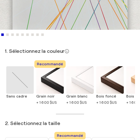
1. Sélectionnez la couleur
Recommandé
Sans cadre
Grain noir
Grain blanc
Bois foncé
Bois cla
+ 1 600 $US
+ 1 600 $US
+ 1 600 $US
+ 1 600
2. Sélectionnez la taille
Recommandé