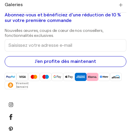
Salvador Dalí
Galeries
Tableaux abstraits à vendre
Banksy
Peintures à l'huile
Mr. Brainwash
Galeries d'art en France
Abonnez-vous et bénéficiez d’une réduction de 10 %
Peintures de paysage
Shepard Fairey
Galeries d'art en Belgique
sur votre première commande
Estampes
Sculptures
Nouvelles œuvres, coups de cœur de nos conseillers,
Peintures acryliques
fonctionnalités exclusives.
Saisissez
votre
adresse
e-
mail
J'en profite dès maintenant
Virement
bancaire