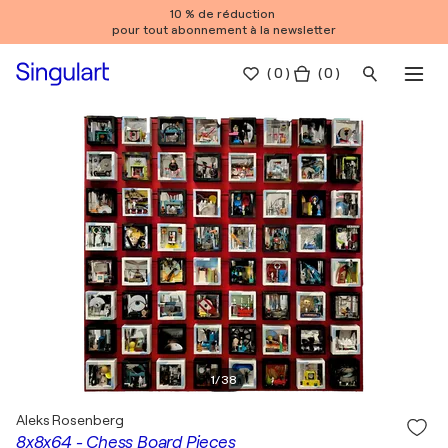
10 % de réduction
pour tout abonnement à la newsletter
(
0
)
( 0 )
1
/
38
Aleks Rosenberg
8x8x64 - Chess Board Pieces