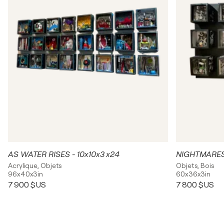
AS WATER RISES - 10x10x3 x24
Acrylique, Objets
Objets, Bois
96x40x3in
60x36x3in
7 900 $US
7 800 $US