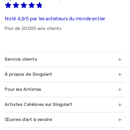
Noté 4,9/5 par les acheteurs du monde entier
Plus de 20 000 avis clients
Service clients
Nous contacter
À propos de Singulart
Expédition
Politique de retour
A propos de nous
Témoignages de clients
Pour les Artistes
FAQ
Offrir une carte cadeau
Sociétés affiliées
Rejoignez notre programme commercial
Rejoindre Singulart en tant qu'artiste
Nos artistes
Mon compte
Artistes Célèbres sur Singulart
Se connecter en tant qu'Artiste
Magazine Singulart
Protection acheteur
Emplois
+33 1 76 44 06 42
Henri Matisse
Découvrez une sélection d'art original
Œuvres d'art à vendre
Marc Chagall
Pablo Picasso
Tableaux à vendre