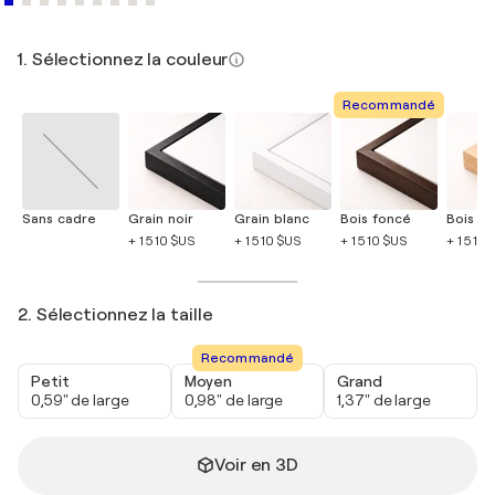
1. Sélectionnez la couleur
Recommandé
Sans cadre
Grain noir
Grain blanc
Bois foncé
Bois cla
+ 1 510 $US
+ 1 510 $US
+ 1 510 $US
+ 1 510 
2. Sélectionnez la taille
Recommandé
Petit
Moyen
Grand
0,59" de large
0,98" de large
1,37" de large
Voir en 3D