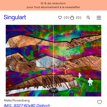
10 % de réduction
pour tout abonnement à la newsletter
(
0
)
( 0 )
1
/
2
Aleks Rosenberg
IMG_9327 60x80 Diptych