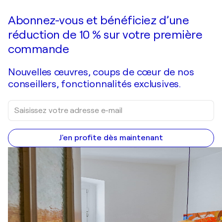
Faire une offre
Acquérir
Abonnez-vous et bénéficiez d’une
réduction de 10 % sur votre première
commande
Nouvelles œuvres, coups de cœur de nos
conseillers, fonctionnalités exclusives.
J'en profite dès maintenant