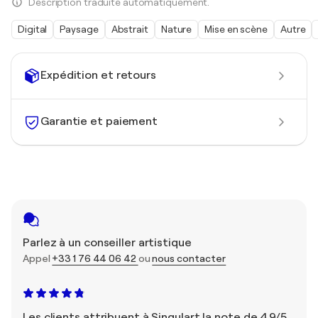
Description traduite automatiquement.
Digital
Paysage
Abstrait
Nature
Mise en scène
Autre
Expédition et retours
Garantie et paiement
Parlez à un conseiller artistique
Appel
+33 1 76 44 06 42
ou
nous contacter
Les clients attribuent à Singulart la note de 4,9/5