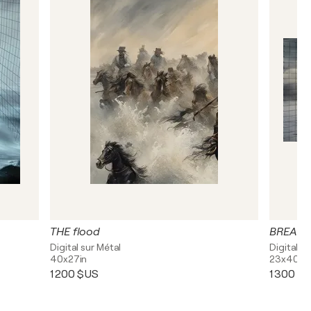
THE flood
BREAKI
Digital sur Métal
Digital s
40x27in
23x40in
1 200 $US
1 300 $