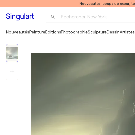
Nouveautés, coups de cœur, t
Rechercher 
New York
Photographie
Nouveautés
Peinture
Éditions
Photographie
Sculpture
Dessin
Artistes
Pop Art
Pablo Picasso