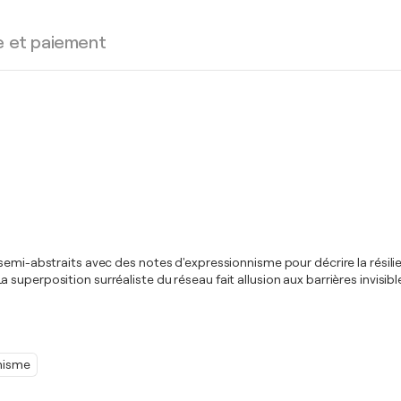
e et paiement
 semi-abstraits avec des notes d'expressionnisme pour décrire la résil
uperposition surréaliste du réseau fait allusion aux barrières invisible
nisme