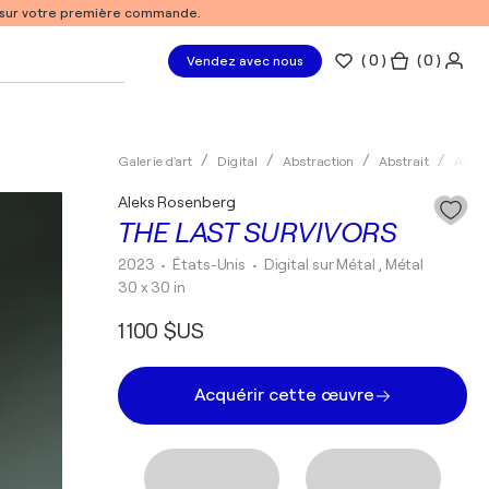
% sur votre première commande.
(
0
)
( 0 )
Vendez avec nous
Galerie d'art
Digital
Abstraction
Abstrait
Aleks
Aleks Rosenberg
THE LAST SURVIVORS
2023
• États-Unis
•
Digital sur Métal , Métal
30 x 30 in
1 100 $US
Acquérir cette œuvre