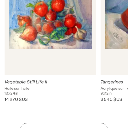
Vegetable Still Life ll
Tangerines
Huile sur Toile
Acrylique sur T
18x24in
9x12in
14 270 $US
3 540 $US