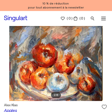
10 % de réduction
pour tout abonnement à la newsletter
(
0
)
( 0 )
1
/
6
Alex Klas
Apples