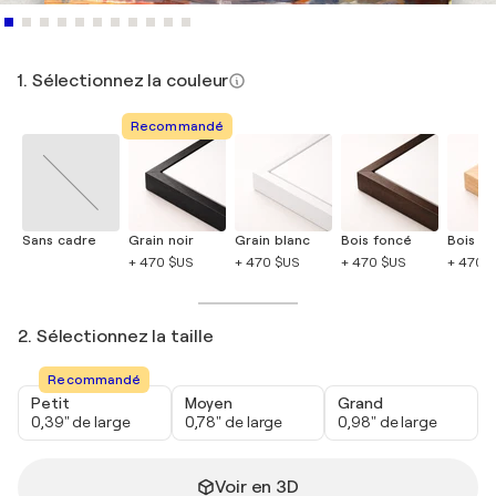
1. Sélectionnez la couleur
Recommandé
Sans cadre
Grain noir
Grain blanc
Bois foncé
Bois cla
+ 470 $US
+ 470 $US
+ 470 $US
+ 470 
2. Sélectionnez la taille
Recommandé
Petit
Moyen
Grand
0,39" de large
0,78" de large
0,98" de large
Voir en 3D