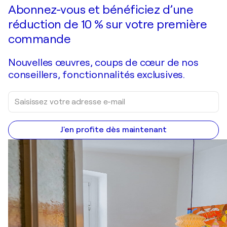
Faire une offre
Acquérir
Abonnez-vous et bénéficiez d’une
réduction de 10 % sur votre première
commande
Nouvelles œuvres, coups de cœur de nos
conseillers, fonctionnalités exclusives.
J'en profite dès maintenant