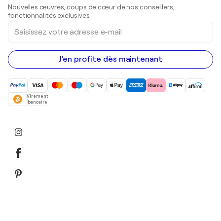
Sculptures
Nouvelles œuvres, coups de cœur de nos conseillers,
Peintures acryliques
fonctionnalités exclusives.
Saisissez
votre
adresse
e-
mail
J'en profite dès maintenant
Virement
bancaire