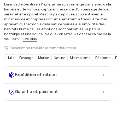
Dans cette peinture à l'huile, je me suis immergé dans le jeu de la
lumière et de l'ombre, capturant l'essence d'un paysage de rue
serein et intemporel. Mes coups de pinceau coulent avec le
minimalisme et l'impressionnisme, reflétant la tranquillité d'un
après-midi, l'harmonie de la nature mariée à la simplicité des
habitats humains. Les émotions sont palpables : la paix, la
nostalgie et une douce joie que l’on retrouve dans le calme de la
vie. Cette
…
Lire plus
Description traduite automatiquement.
Huile
Paysage
Marine
Nature
Minimalisme
Réalisme
E
Expédition et retours
Garantie et paiement