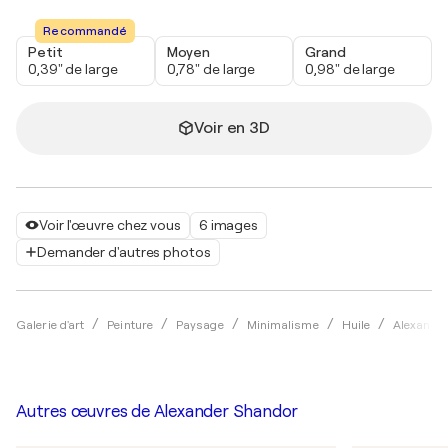
Recommandé
Petit
Moyen
Grand
0,39" de large
0,78" de large
0,98" de large
Voir en 3D
Voir l'œuvre chez vous
6 images
Demander d'autres photos
Galerie d'art
Peinture
Paysage
Minimalisme
Huile
Alexande
Autres œuvres de
Alexander Shandor