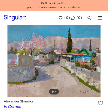
10 % de réduction
pour tout abonnement à la newsletter
(
0
)
( 0 )
1
/
7
Alexander Shandor
In Crimea