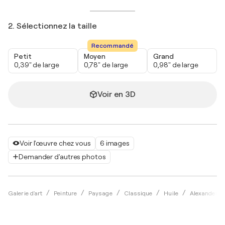
2. Sélectionnez la taille
Recommandé
Petit
Moyen
Grand
0,39" de large
0,78" de large
0,98" de large
Voir en 3D
Voir l'œuvre chez vous
6 images
Demander d'autres photos
Galerie d'art
Peinture
Paysage
Classique
Huile
Alexander S