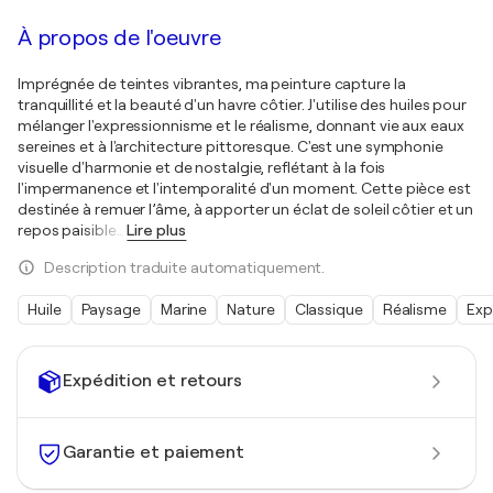
À propos de l'oeuvre
Imprégnée de teintes vibrantes, ma peinture capture la
tranquillité et la beauté d'un havre côtier. J'utilise des huiles pour
mélanger l'expressionnisme et le réalisme, donnant vie aux eaux
sereines et à l'architecture pittoresque. C'est une symphonie
visuelle d'harmonie et de nostalgie, reflétant à la fois
l'impermanence et l'intemporalité d'un moment. Cette pièce est
destinée à remuer l’âme, à apporter un éclat de soleil côtier et un
repos paisible
…
Lire plus
Description traduite automatiquement.
Huile
Paysage
Marine
Nature
Classique
Réalisme
Exp
Expédition et retours
Garantie et paiement