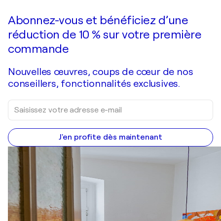
Faire une offre
Acquérir
Abonnez-vous et bénéficiez d’une
réduction de 10 % sur votre première
commande
Nouvelles œuvres, coups de cœur de nos
conseillers, fonctionnalités exclusives.
J'en profite dès maintenant