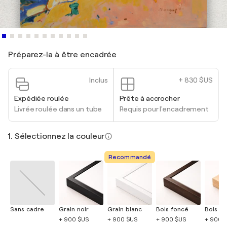
Préparez-la à être encadrée
Inclus
+ 830 $US
Expédiée roulée
Prête à accrocher
Livrée roulée dans un tube
Requis pour l'encadrement
1. Sélectionnez la couleur
Recommandé
Sans cadre
Grain noir
Grain blanc
Bois foncé
Bois cla
+ 900 $US
+ 900 $US
+ 900 $US
+ 900 