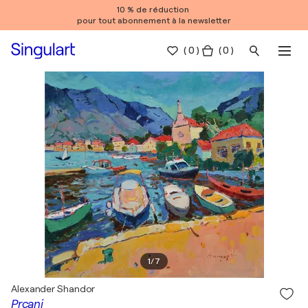
10 % de réduction
pour tout abonnement à la newsletter
(
0
)
( 0 )
1
/
7
Alexander Shandor
Prcanj