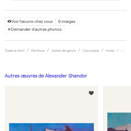
Voir l'œuvre chez vous
6 images
Demander d'autres photos
Galerie d'art
Peinture
Scène de genre
Classique
Huile
Alexa
Autres œuvres de
Alexander Shandor