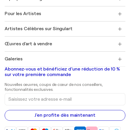
Politique de retour
A propos de nous
Témoignages de clients
Pour les Artistes
FAQ
Offrir une carte cadeau
Sociétés affiliées
Rejoignez notre programme commercial
Rejoindre Singulart en tant qu'artiste
Nos artistes
Mon compte
Artistes Célèbres sur Singulart
Se connecter en tant qu'Artiste
Magazine Singulart
Protection acheteur
Emplois
+33 1 76 44 06 42
Henri Matisse
Découvrez une sélection d'art original
Œuvres d'art à vendre
Marc Chagall
Pablo Picasso
Tableaux à vendre
Salvador Dalí
Galeries
Tableaux abstraits à vendre
Banksy
Peintures à l'huile
Mr. Brainwash
Galeries d'art en France
Abonnez-vous et bénéficiez d’une réduction de 10 %
Peintures de paysage
Shepard Fairey
Galeries d'art en Belgique
sur votre première commande
Estampes
Sculptures
Nouvelles œuvres, coups de cœur de nos conseillers,
Peintures acryliques
fonctionnalités exclusives.
Saisissez
votre
adresse
e-
mail
J'en profite dès maintenant