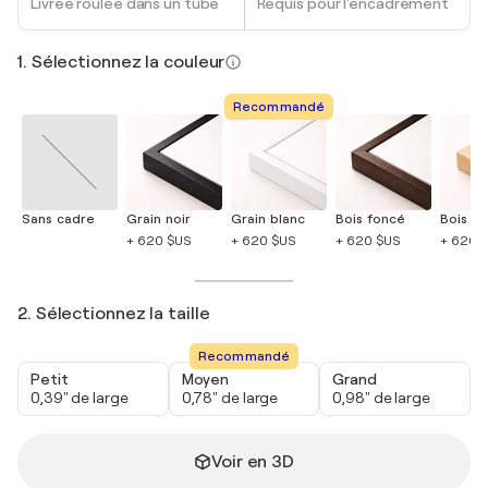
Livrée roulée dans un tube
Requis pour l'encadrement
1. Sélectionnez la couleur
Recommandé
Sans cadre
Grain noir
Grain blanc
Bois foncé
Bois cla
+ 620 $US
+ 620 $US
+ 620 $US
+ 620 
2. Sélectionnez la taille
Recommandé
Petit
Moyen
Grand
0,39" de large
0,78" de large
0,98" de large
Voir en 3D