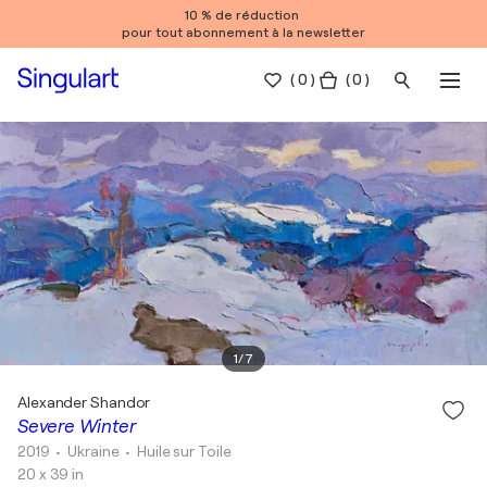
10 % de réduction
pour tout abonnement à la newsletter
(
0
)
( 0 )
1
/
7
Alexander Shandor
Severe Winter
2019
• Ukraine
•
Huile sur Toile
20 x 39 in