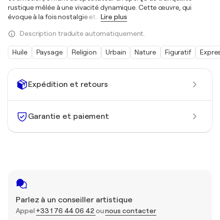
rustique mêlée à une vivacité dynamique. Cette œuvre, qui
évoque à la fois nostalgie et
…
Lire plus
Description traduite automatiquement.
Huile
Paysage
Religion
Urbain
Nature
Figuratif
Expre
Expédition et retours
Garantie et paiement
Parlez à un conseiller artistique
Appel
+33 1 76 44 06 42
ou
nous contacter