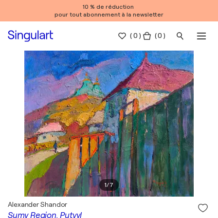
10 % de réduction
pour tout abonnement à la newsletter
(
0
)
( 0 )
1
/
7
Alexander Shandor
Sumy Region. Putyvl