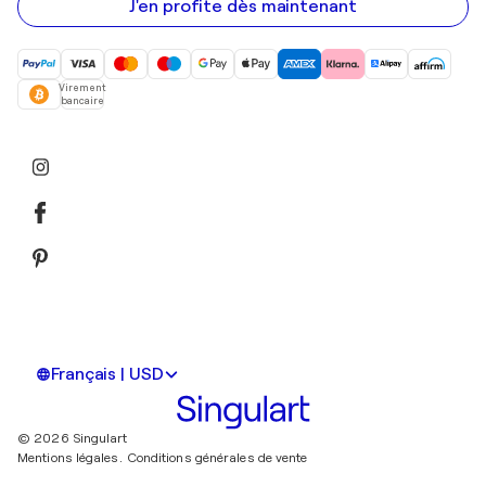
mail
J'en profite dès maintenant
Virement
bancaire
Français | USD
© 2026 Singulart
Mentions légales.
Conditions générales de vente