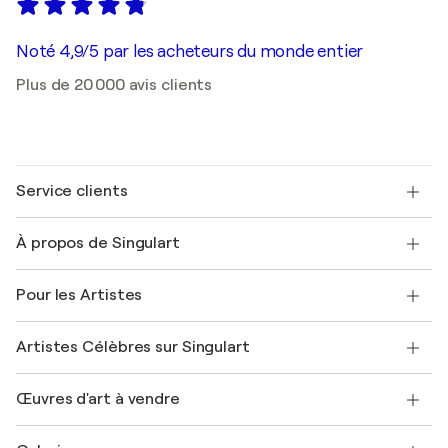
Noté 4,9/5 par les acheteurs du monde entier
Plus de 20 000 avis clients
Service clients
Nous contacter
À propos de Singulart
Expédition
Politique de retour
A propos de nous
Témoignages de clients
Pour les Artistes
FAQ
Offrir une carte cadeau
Sociétés affiliées
Rejoignez notre programme commercial
Rejoindre Singulart en tant qu'artiste
Nos artistes
Mon compte
Artistes Célèbres sur Singulart
Se connecter en tant qu'Artiste
Magazine Singulart
Protection acheteur
Emplois
+33 1 76 44 06 42
Henri Matisse
Découvrez une sélection d'art original
Œuvres d'art à vendre
Marc Chagall
Pablo Picasso
Tableaux à vendre
Salvador Dalí