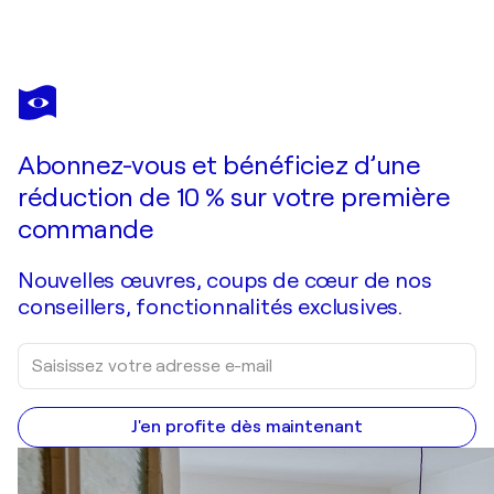
AMY
KIM
Vous avez adoré cette oeuvre mais elle est vendue ?
Stay in touch
Abonnez-vous et bénéficiez d’une
Je passe commande
réduction de 10 % sur votre première
commande
Nouvelles œuvres, coups de cœur de nos
conseillers, fonctionnalités exclusives.
J'en profite dès maintenant