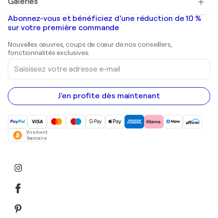
Galeries
Tableaux abstraits à vendre
Banksy
Peintures à l'huile
Mr. Brainwash
Galeries d'art en France
Abonnez-vous et bénéficiez d’une réduction de 10 %
Peintures de paysage
Shepard Fairey
Galeries d'art en Belgique
sur votre première commande
Estampes
Sculptures
Nouvelles œuvres, coups de cœur de nos conseillers,
Peintures acryliques
fonctionnalités exclusives.
Saisissez
votre
adresse
e-
mail
J'en profite dès maintenant
Virement
bancaire