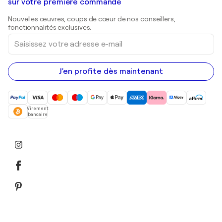
Galeries d'art en Belgique
sur votre première commande
Estampes
Sculptures
Nouvelles œuvres, coups de cœur de nos conseillers,
Peintures acryliques
fonctionnalités exclusives.
Saisissez
votre
adresse
e-
mail
J'en profite dès maintenant
Virement
bancaire