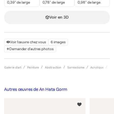
0,39" de large
0,78" de large
0,98" de large
Voir en 3D
Voir l'œuvre chez vous
6 images
Demander d'autres photos
Galerie d'art
Peinture
Abstraction
Surréalisme
Acrylique
An
Autres œuvres de
An Hata Gorm