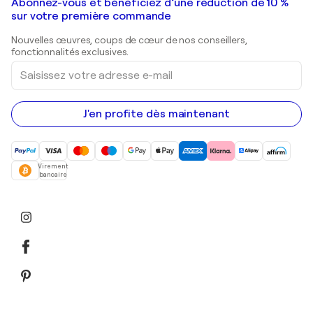
Galeries d'art en France
Abonnez-vous et bénéficiez d’une réduction de 10 %
Peintures de paysage
Shepard Fairey
Galeries d'art en Belgique
sur votre première commande
Estampes
Sculptures
Nouvelles œuvres, coups de cœur de nos conseillers,
Peintures acryliques
fonctionnalités exclusives.
Saisissez
votre
adresse
e-
mail
J'en profite dès maintenant
Virement
bancaire