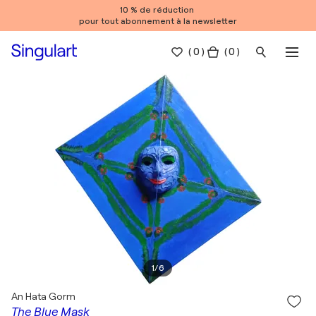
10 % de réduction
pour tout abonnement à la newsletter
(
0
)
( 0 )
1
/
6
An Hata Gorm
The Blue Mask