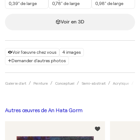
0,39" de large
0,78" de large
0,98" de large
Voir en 3D
Voir l'œuvre chez vous
4 images
Demander d'autres photos
Galerie d'art
Peinture
Conceptuel
Semi-abstrait
Acrylique
A
Autres œuvres de
An Hata Gorm